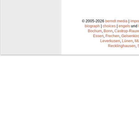
© 2005-2026
berndt media
|
impr
biograph
|
choices
|
engels
und
Bochum
,
Bonn
,
Castrop-Raux
Essen
,
Frechen
,
Gelsenkir
Leverkusen
,
Lünen
,
Mü
Recklinghausen
,