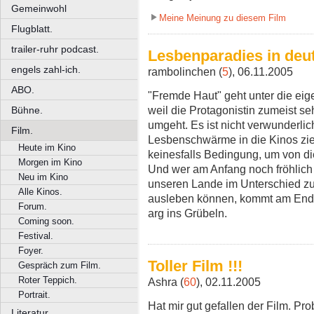
Gemeinwohl
Meine Meinung zu diesem Film
Flugblatt.
trailer-ruhr podcast.
Lesbenparadies in de
engels zahl-ich.
rambolinchen (
5
), 06.11.2005
ABO.
"Fremde Haut" geht unter die ei
weil die Protagonistin zumeist se
Bühne.
umgeht. Es ist nicht verwunderlic
Film.
Lesbenschwärme in die Kinos zieh
Heute im Kino
keinesfalls Bedingung, um von d
Morgen im Kino
Und wer am Anfang noch fröhlich
Neu im Kino
unseren Lande im Unterschied zum
Alle Kinos.
ausleben können, kommt am Ende
Forum.
arg ins Grübeln.
Coming soon.
Festival.
Foyer.
Toller Film !!!
Gespräch zum Film.
Roter Teppich.
Ashra (
60
), 02.11.2005
Portrait.
Hat mir gut gefallen der Film. Pr
Literatur.