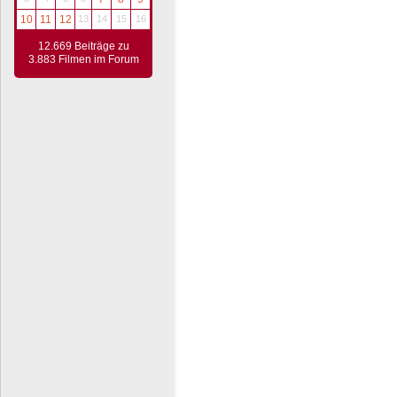
10
11
12
13
14
15
16
12.669 Beiträge zu
3.883 Filmen im Forum