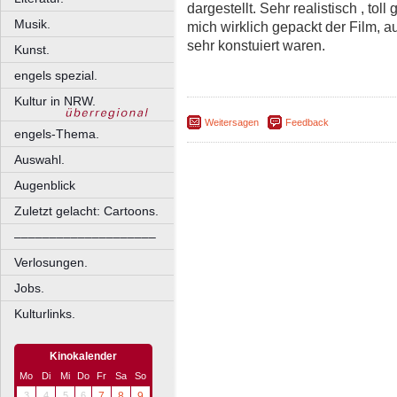
dargestellt. Sehr realistisch , tol
Musik.
mich wirklich gepackt der Film,
sehr konstuiert waren.
Kunst.
engels spezial.
Kultur in NRW.
Weitersagen
Feedback
engels-Thema.
Auswahl.
Augenblick
Zuletzt gelacht: Cartoons.
––––––––––––––––––––
Verlosungen.
Jobs.
Kulturlinks.
Kinokalender
Mo
Di
Mi
Do
Fr
Sa
So
3
4
5
6
7
8
9