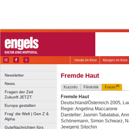
Heute im Kino
Morgen im Kino
Fremde Haut
Newsletter.
News.
(2)
Kurzinfo
Filmkritik
Forum
Fragen der Zeit
Fremde Haut
Zukunft JETZT
Deutschland/Österreich 2005, Lau
Europa gestalten
Regie: Angelina Maccarone
Frag' die Welt | Gen Z &
Darsteller: Jasmin Tabatabai, A
Alpha
Schönemann, Simon Schwarz, Na
Jewgenij Sitochin
GuteNachrichten fürs