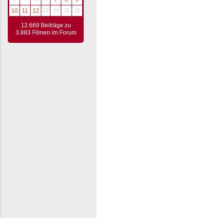
10
11
12
13
14
15
16
12.669 Beiträge zu
3.883 Filmen im Forum