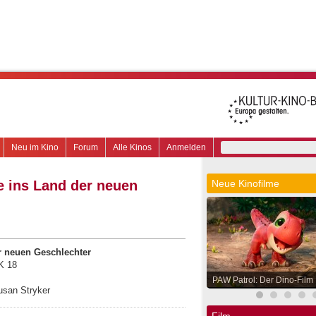
Neu im Kino
Forum
Alle Kinos
Anmelden
e ins Land der neuen
Neue Kinofilme
r neuen Geschlechter
K 18
PAW Patrol: Der Dino-Film
usan Stryker
Film.