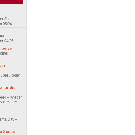
er über
m 05/26
 im
er 04/26
mpulse
ölner
 an
 über „Rose“
 für die
berg – Wieder
ch zum Film
nema Day –
ne Suche