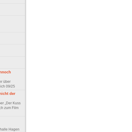
ennoch
er über
pich 09/25
nicht der
er „Der Kuss
ch zum Film
thalle Hagen