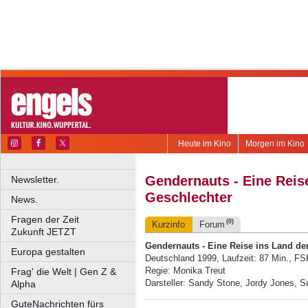
Heute im Kino
Morgen im Kino
Gendernauts - Eine Reis
Newsletter.
Geschlechter
News.
Fragen der Zeit
(0)
Kurzinfo
Forum
Zukunft JETZT
Gendernauts - Eine Reise ins Land de
Europa gestalten
Deutschland 1999, Laufzeit: 87 Min., FS
Regie: Monika Treut
Frag' die Welt | Gen Z &
Darsteller: Sandy Stone, Jordy Jones, S
Alpha
GuteNachrichten fürs