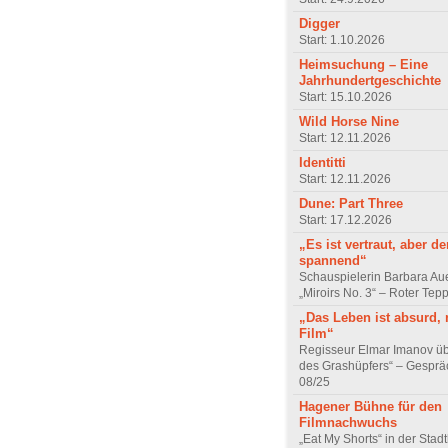
Digger
Start: 1.10.2026
Heimsuchung – Eine
Jahrhundertgeschichte
Start: 15.10.2026
Wild Horse Nine
Start: 12.11.2026
Identitti
Start: 12.11.2026
Dune: Part Three
Start: 17.12.2026
„Es ist vertraut, aber d
spannend“
Schauspielerin Barbara Au
„Miroirs No. 3“ – Roter Tep
„Das Leben ist absurd, 
Film“
Regisseur Elmar Imanov üb
des Grashüpfers“ – Gesprä
08/25
Hagener Bühne für den
Filmnachwuchs
„Eat My Shorts“ in der Stad