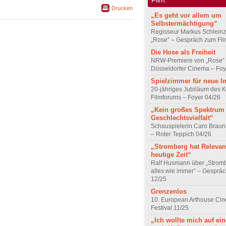
Drucken
„Es geht vor allem um
Selbstermächtigung“
Regisseur Markus Schleinz
„Rose“ – Gespräch zum Fil
Die Hose als Freiheit
NRW-Premiere von „Rose“
Düsseldorfer Cinema – Foy
Spielzimmer für neue I
20-jähriges Jubiläum des K
Filmforums – Foyer 04/26
„Kein großes Spektrum
Geschlechtsvielfalt“
Schauspielerin Caro Braun
– Roter Teppich 04/26
„Stromberg hat Relevanz
heutige Zeit“
Ralf Husmann über „Strom
alles wie immer“ – Gesprä
12/25
Grenzenlos
10. European Arthouse Ci
Festival 11/25
„Ich wollte mich auf ei