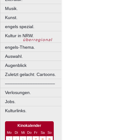
Musik.
Kunst.
engels spezial.
Kultur in NRW.
engels-Thema.
Auswahl.
Augenblick
Zuletzt gelacht: Cartoons.
––––––––––––––––––––
Verlosungen.
Jobs.
Kulturlinks.
Kinokalender
Mo
Di
Mi
Do
Fr
Sa
So
3
4
5
6
7
8
9