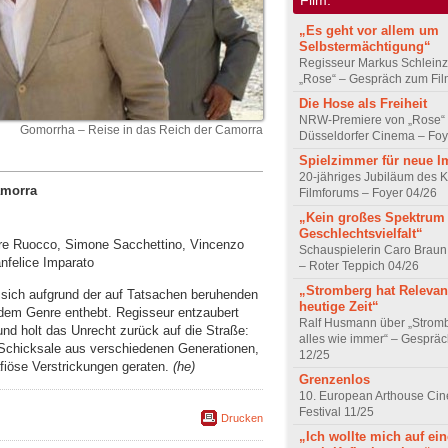
„Es geht vor allem um
Selbstermächtigung“
Regisseur Markus Schleinz
„Rose“ – Gespräch zum Fil
Die Hose als Freiheit
NRW-Premiere von „Rose“
Gomorrha – Reise in das Reich der Camorra
Düsseldorfer Cinema – Foy
Spielzimmer für neue I
20-jähriges Jubiläum des K
amorra
Filmforums – Foyer 04/26
„Kein großes Spektrum
Geschlechtsvielfalt“
tore Ruocco, Simone Sacchettino, Vincenzo
Schauspielerin Caro Braun
anfelice Imparato
– Roter Teppich 04/26
„Stromberg hat Relevanz
 sich aufgrund der auf Tatsachen beruhenden
heutige Zeit“
dem Genre enthebt. Regisseur entzaubert
Ralf Husmann über „Strom
nd holt das Unrecht zurück auf die Straße:
alles wie immer“ – Gesprä
 Schicksale aus verschiedenen Generationen,
12/25
afiöse Verstrickungen geraten.
(he)
Grenzenlos
10. European Arthouse Ci
Festival 11/25
Drucken
„Ich wollte mich auf ei