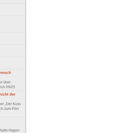
ennoch
er über
pich 09/25
nicht der
er „Der Kuss
ch zum Film
thalle Hagen