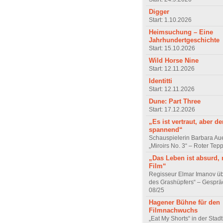
Digger
Start: 1.10.2026
Heimsuchung – Eine
Jahrhundertgeschichte
Start: 15.10.2026
Wild Horse Nine
Start: 12.11.2026
Identitti
Start: 12.11.2026
Dune: Part Three
Start: 17.12.2026
„Es ist vertraut, aber d
spannend“
Schauspielerin Barbara Au
„Miroirs No. 3“ – Roter Tep
„Das Leben ist absurd, 
Film“
Regisseur Elmar Imanov üb
des Grashüpfers“ – Gesprä
08/25
Hagener Bühne für den
Filmnachwuchs
„Eat My Shorts“ in der Stad