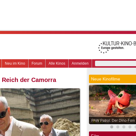
Neu im Kino
Forum
Alle Kinos
Anmelden
 Reich der Camorra
Neue Kinofilme
PAW Patrol: Der Dino-Film
Film.