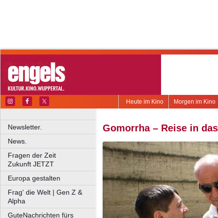
Heute im Kino
Morgen im Kino
Gomorrha – Reise in das
Newsletter.
News.
Fragen der Zeit
Zukunft JETZT
Europa gestalten
Frag' die Welt | Gen Z &
Alpha
GuteNachrichten fürs