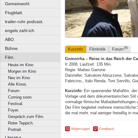
Gemeinwohl
Flugblatt.
trailer-ruhr podcast.
engels zahl-ich.
ABO.
Bühne.
(7)
Kurzinfo
Filmkritik
Forum
Film.
Gomorrha – Reise in das Reich der C
It 2008, Laufzeit: 135 Min.
Heute im Kino
Regie: Matteo Garrone
Morgen im Kino
Darsteller: Salvatore Abruzzese, Salva
Neu im Kino
Fabricino,, Italo Renda, Toni Servillo, Gi
Alle Kinos.
Kurzinfo:
Ein spannender Mafiafilm, der
Forum.
Vorlage und dem dokumentarischen Stil 
Coming soon.
vormalige filmische Mafiaüberhöhungen u
Festival.
Der Film begleitet mehrere menschliche
Foyer.
die mal mehr, mal weniger freiwillig in m
Gespräch zum Film.
Roter Teppich.
Weitersagen
Feedback
Portrait.
Literatur.