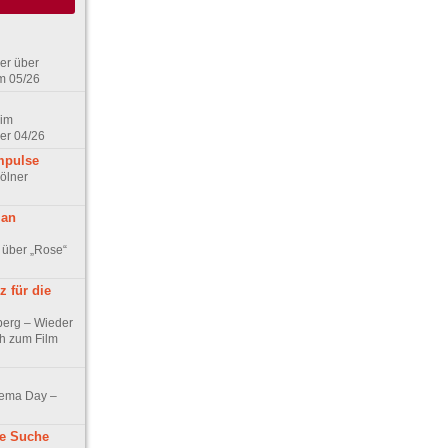
er über
m 05/26
 im
er 04/26
mpulse
ölner
 an
 über „Rose“
 für die
berg – Wieder
ch zum Film
nema Day –
ne Suche