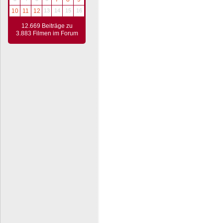
10
11
12
13
14
15
16
12.669 Beiträge zu
3.883 Filmen im Forum