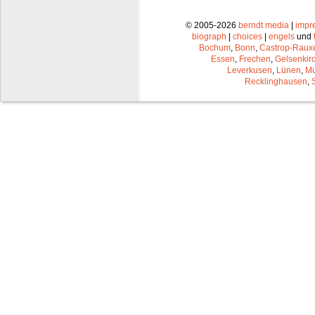
© 2005-2026
berndt media
|
impr
biograph
|
choices
|
engels
und
Bochum
,
Bonn
,
Castrop-Raux
Essen
,
Frechen
,
Gelsenkir
Leverkusen
,
Lünen
,
Mü
Recklinghausen
,