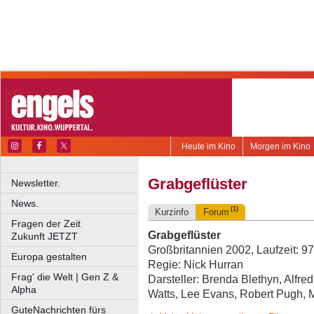
Heute im Kino
Morgen im Kino
Grabgeflüster
Newsletter.
News.
(1)
Kurzinfo
Forum
Fragen der Zeit
Grabgeflüster
Zukunft JETZT
Großbritannien 2002, Laufzeit: 9
Europa gestalten
Regie: Nick Hurran
Frag' die Welt | Gen Z &
Darsteller: Brenda Blethyn, Alfr
Alpha
Watts, Lee Evans, Robert Pugh, 
GuteNachrichten fürs