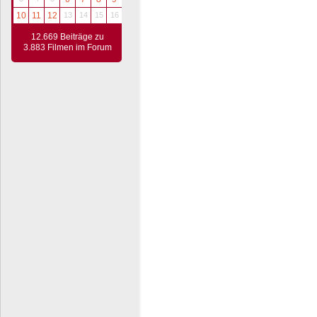
10
11
12
13
14
15
16
12.669 Beiträge zu
3.883 Filmen im Forum