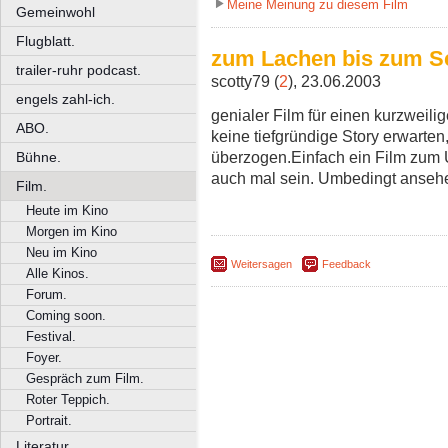
Meine Meinung zu diesem Film
Gemeinwohl
Flugblatt.
zum Lachen bis zum S
trailer-ruhr podcast.
scotty79 (
2
), 23.06.2003
engels zahl-ich.
genialer Film für einen kurzweili
ABO.
keine tiefgründige Story erwarten,
überzogen.Einfach ein Film zum U
Bühne.
auch mal sein. Umbedingt anseh
Film.
Heute im Kino
Morgen im Kino
Neu im Kino
Weitersagen
Feedback
Alle Kinos.
Forum.
Coming soon.
Festival.
Foyer.
Gespräch zum Film.
Roter Teppich.
Portrait.
Literatur.