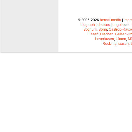
© 2005-2026
berndt media
|
impr
biograph
|
choices
|
engels
und
Bochum
,
Bonn
,
Castrop-Raux
Essen
,
Frechen
,
Gelsenkir
Leverkusen
,
Lünen
,
Mü
Recklinghausen
,