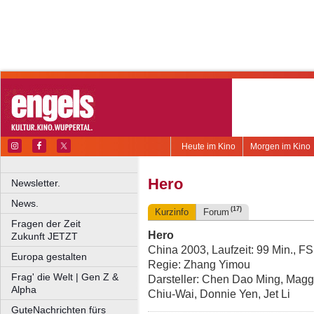
Heute im Kino
Morgen im Kino
Hero
Newsletter.
News.
(17)
Kurzinfo
Forum
Fragen der Zeit
Hero
Zukunft JETZT
China 2003, Laufzeit: 99 Min., F
Europa gestalten
Regie: Zhang Yimou
Frag' die Welt | Gen Z &
Darsteller: Chen Dao Ming, Mag
Alpha
Chiu-Wai, Donnie Yen, Jet Li
GuteNachrichten fürs