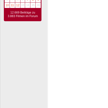
10
11
12
13
14
15
16
12.669 Beiträge zu
3.883 Filmen im Forum