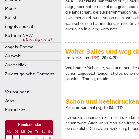
naja.... der kleine nervtötend süß, ubertr
auge, aber hat er einmal den gesichtsa
Musik.
die landschaft, die zuckerrohrmadchine, d
Kunst.
zwischendurch wars schon ein bissel öde
wahrscheinlich hat mir die das meiste ve
engels spezial.
aber alles in allem, wars nett.
Kultur in NRW.
engels-Thema.
Walter Salles und weg d
Auswahl.
mr. kurtzman (
168
), 26.04.2002
Augenblick
Verdammte Scheisse, wo kann man diese
schon abgesetzt. Leider ist dies schon d
Zuletzt gelacht: Cartoons.
passiert. Traurig, traurig.
––––––––––––––––––––
Verlosungen.
Schön und beeindrucke
Jobs.
Schaun_wir_mal (
3
), 19.04.2002
Kulturlinks.
Ich wüßte an diesem Film nichts zu krite
sehenswert. Auch wenn man sich fragt, 
Kinokalender
ob es solche Charaktere wirklich gibt ode
Mo
Di
Mi
Do
Fr
Sa
So
3
4
5
6
7
8
9