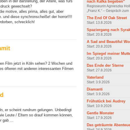
ieben in der darstellung, der Ältere, was fürs
nach Kafka begeben“
Regisseurin Agnieszka Hol
usdruck gewechselt?
„Franz K.“ – Gespräch zum 
ie motive, alles prima, alles gut, aber
. und diese synchronscheiße! der horror!!!!
The End Of Oak Street
rdorben, schrecklich!
Start: 13.8.2026
Spaziergang nach Syra
Start: 20.8.2026
A Sad and Beautiful Wo
Start: 20.8.2026
amit
Im Spiegel meiner Mutt
Start: 20.8.2026
n Film jetzt in Köln sehen? 2 Wochen und
Das Ende der Sterne
es öfteren mit anderen interessanten Filmen
Start: 27.8.2026
Vaterland
Start: 3.9.2026
Diamanti
nd
Start: 3.9.2026
Frühstück bei Audrey
Start: 10.9.2026
ln, er scheint rundrum gelungen. Unbedingt
Gentle Monster
wie Leute / Eltern so drauf kommen können,
Start: 17.9.2026
r gab ...
Das geträumte Abenteu
Start: 24.9.2026