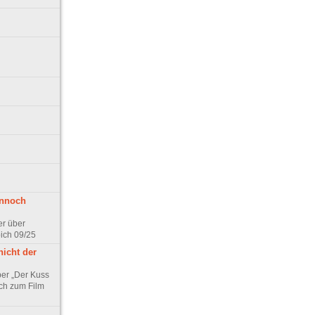
ennoch
er über
pich 09/25
nicht der
er „Der Kuss
ch zum Film