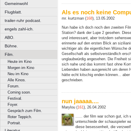
Gemeinwohl
Als es noch keine Compu
Flugblatt.
mr. kurtzman (
168
), 13.05.2002
trailer-ruhr podcast.
Nun habe ich doch noch den zweiten Fil
engels zahl-ich.
Station? dank der Lupe 2 gesehen. Dieser
ABO.
und interessant, aber trotzdem sehensw
erinnerte auf den ersten Blick an sizilia
Bühne.
wichtiger als die eigentlichen Wünsche 
Gesellschaft als selbstverständlich ersche
Film.
unglaubwürdig angesehen. Die Freiheit 
Heute im Kino
sich nahe und das kommt fast ohne Komm
Morgen im Kino
Liebenden haben ausgereicht um deren H
Neu im Kino
hätte echt kitschig enden können... aber
geschrieben.
Alle Kinos.
Forum.
Coming soon.
Festival.
nun jaaaaa....
Foyer.
Marylou (
161
), 26.04.2002
Gespräch zum Film.
...... der film war schon gut, ich 
Roter Teppich.
unterschiede der schauspieler wa
Portrait.
diese besessenheit, die verzweif
Literatur.