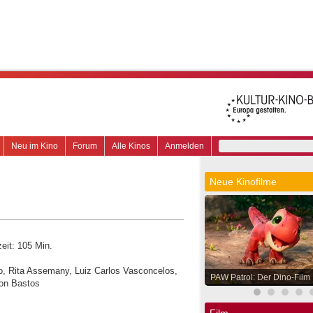
Neu im Kino
Forum
Alle Kinos
Anmelden
Neue Kinofilme
eit: 105 Min.
o, Rita Assemany, Luiz Carlos Vasconcelos,
PAW Patrol: Der Dino-Film
hon Bastos
Film.