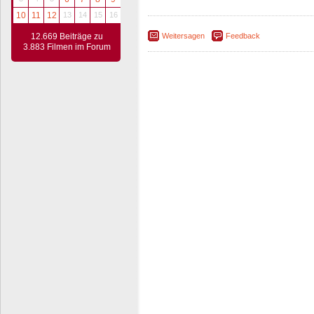
10
11
12
13
14
15
16
12.669 Beiträge zu
Weitersagen
Feedback
3.883 Filmen im Forum