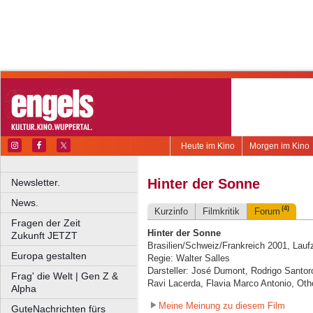
Heute im Kino
Morgen im Kino
Hinter der Sonne
Newsletter.
News.
(4)
Kurzinfo
Filmkritik
Forum
Fragen der Zeit
Hinter der Sonne
Zukunft JETZT
Brasilien/Schweiz/Frankreich 2001, Laufz
Europa gestalten
Regie: Walter Salles
Darsteller: José Dumont, Rodrigo Santor
Frag' die Welt | Gen Z &
Ravi Lacerda, Flavia Marco Antonio, Ot
Alpha
Meine Meinung zu diesem Film
GuteNachrichten fürs