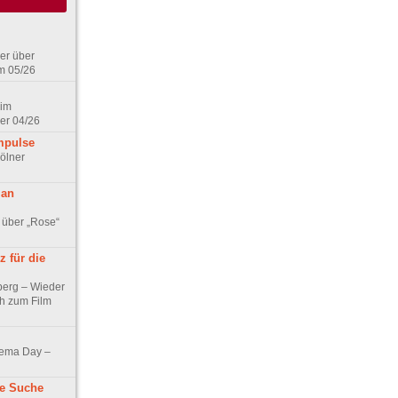
er über
m 05/26
 im
er 04/26
mpulse
ölner
 an
 über „Rose“
 für die
berg – Wieder
ch zum Film
nema Day –
ne Suche