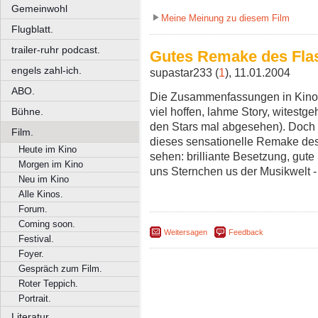
Gemeinwohl
Meine Meinung zu diesem Film
Flugblatt.
trailer-ruhr podcast.
Gutes Remake des Flas
engels zahl-ich.
supastar233 (
1
), 11.01.2004
ABO.
Die Zusammenfassungen in Kinop
viel hoffen, lahme Story, witest
Bühne.
den Stars mal abgesehen). Doch 
Film.
dieses sensationelle Remake des
Heute im Kino
sehen: brilliante Besetzung, gute
Morgen im Kino
uns Sternchen us der Musikwelt - 
Neu im Kino
Alle Kinos.
Forum.
Coming soon.
Weitersagen
Feedback
Festival.
Foyer.
Gespräch zum Film.
Roter Teppich.
Portrait.
Literatur.