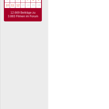
10
11
12
13
14
15
16
12.669 Beiträge zu
3.883 Filmen im Forum