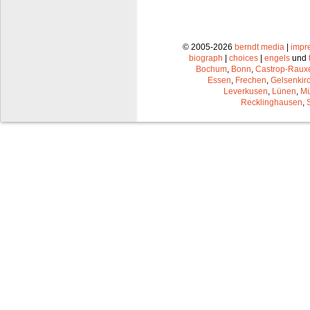
© 2005-2026
berndt media
|
impr
biograph
|
choices
|
engels
und
Bochum
,
Bonn
,
Castrop-Raux
Essen
,
Frechen
,
Gelsenkir
Leverkusen
,
Lünen
,
Mü
Recklinghausen
,