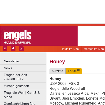
Heute im Kino
Morgen im Kino
Honey
Newsletter.
News.
(1)
Kurzinfo
Forum
Fragen der Zeit
Honey
Zukunft JETZT
USA 2003, FSK 0
Europa gestalten
Regie: Bille Woodruff
Frag' die Welt | Gen Z &
Darsteller: Jessica Alba, Mekhi P
Alpha
Bryant, Judi Embden, Lonette Mc
Moscow, Michael Rubenfeld, Ant
GuteNachrichten fürs