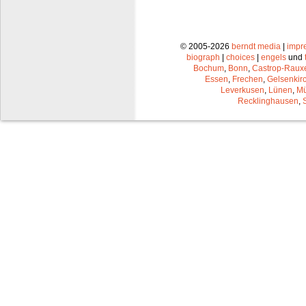
© 2005-2026
berndt media
|
impr
biograph
|
choices
|
engels
und
Bochum
,
Bonn
,
Castrop-Raux
Essen
,
Frechen
,
Gelsenkir
Leverkusen
,
Lünen
,
Mü
Recklinghausen
,