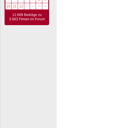
10
11
12
13
14
15
16
12.669 Beiträge zu
3.883 Filmen im Forum