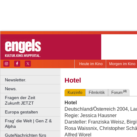
Heute im Kino
Morgen im Kino
Hotel
Newsletter.
News.
(4)
Kurzinfo
Filmkritik
Forum
Fragen der Zeit
Hotel
Zukunft JETZT
Deutschland/Österreich 2004, Lau
Europa gestalten
Regie: Jessica Hausner
Frag' die Welt | Gen Z &
Darsteller: Franziska Weisz, Birg
Alpha
Rosa Waissnix, Christopher Schär
Alfred Worel
GuteNachrichten fürs