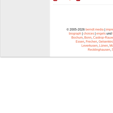
© 2005-2026
berndt media
|
impr
biograph
|
choices
|
engels
und
Bochum
,
Bonn
,
Castrop-Raux
Essen
,
Frechen
,
Gelsenkir
Leverkusen
,
Lünen
,
Mü
Recklinghausen
,