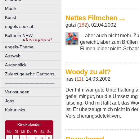
Musik.
Nettes Filmchen ...
Kunst.
gutzi (
182
), 02.04.2002
engels spezial.
... aber auch nicht mehr. 
Kultur in NRW.
gereicht, aber zum Brüllen
engels-Thema.
Filmen leider nicht. Schad
Auswahl.
Augenblick
Woody zu alt?
Zuletzt gelacht: Cartoons.
iras (
11
), 14.03.2002
––––––––––––––––––––
Der Film war gute Unterhaltung a
Verlosungen.
gefiel mir gut, nur die Umsetzun
Jobs.
kitschig. Und mit fällt auf, das 
ist. Er überzeugt mich nicht in de
Kulturlinks.
Versicherungsdetektiven.
Kinokalender
Mo
Di
Mi
Do
Fr
Sa
So
3
4
5
6
7
8
9