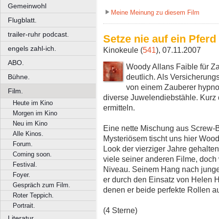
Gemeinwohl
Meine Meinung zu diesem Film
Flugblatt.
trailer-ruhr podcast.
Setze nie auf ein Pfer
engels zahl-ich.
Kinokeule (
541
), 07.11.2007
ABO.
Woody Allans Faible für Z
deutlich. Als Versicherungs
Bühne.
von einem Zauberer hypnot
Film.
diverse Juwelendiebstähle. Kurz 
Heute im Kino
ermitteln.
Morgen im Kino
Neu im Kino
Eine nette Mischung aus Screw-Ba
Alle Kinos.
Mysteriösem tischt uns hier Wood
Forum.
Look der vierziger Jahre gehalten.
Coming soon.
viele seiner anderen Filme, doch
Festival.
Niveau. Seinem Hang nach junge
Foyer.
er durch den Einsatz von Helen 
Gespräch zum Film.
denen er beide perfekte Rollen a
Roter Teppich.
Portrait.
(4 Sterne)
Literatur.