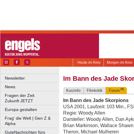
Heute im Kino
Morgen im Kino
Im Bann des Jade Sko
Newsletter.
News.
(5)
Kurzinfo
Filmkritik
Forum
Fragen der Zeit
Im Bann des Jade Skorpions
Zukunft JETZT
USA 2001, Laufzeit: 103 Min., FS
Europa gestalten
Regie: Woody Allen
Frag' die Welt | Gen Z &
Darsteller: Woody Allen, Dan Ayk
Alpha
Brian Markinson, Wallace Shawn,
Theron, Michael Mulheren
GuteNachrichten fürs