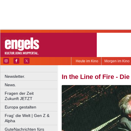
Heute im Kino
Morgen im Kino
In the Line of Fire - D
Newsletter.
News.
Fragen der Zeit
Zukunft JETZT
Europa gestalten
Frag' die Welt | Gen Z &
Alpha
GuteNachrichten fürs