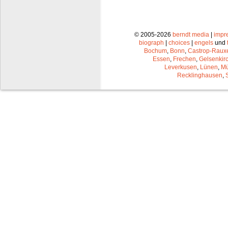
© 2005-2026
berndt media
|
impr
biograph
|
choices
|
engels
und
Bochum
,
Bonn
,
Castrop-Raux
Essen
,
Frechen
,
Gelsenkir
Leverkusen
,
Lünen
,
Mü
Recklinghausen
,