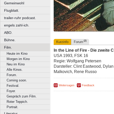
Gemeinwohl
Flugblatt.
trailer-ruhr podcast.
engels zahl-ich.
ABO.
Bühne.
(2)
Kurzinfo
Forum
Film.
In the Line of Fire - Die zweite
Heute im Kino
USA 1993, FSK 16
Morgen im Kino
Regie: Wolfgang Petersen
Neu im Kino
Darsteller: Clint Eastwood, Dyla
Alle Kinos.
Malkovich, Rene Russo
Forum.
Coming soon.
Weitersagen
Feedback
Festival.
Foyer.
Gespräch zum Film.
Roter Teppich.
Portrait.
Literatur.