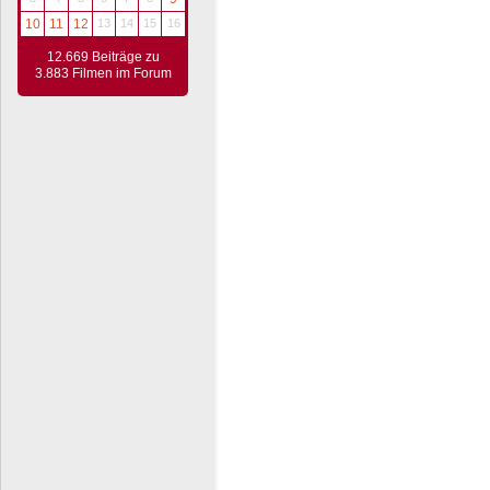
10
11
12
13
14
15
16
12.669 Beiträge zu
3.883 Filmen im Forum