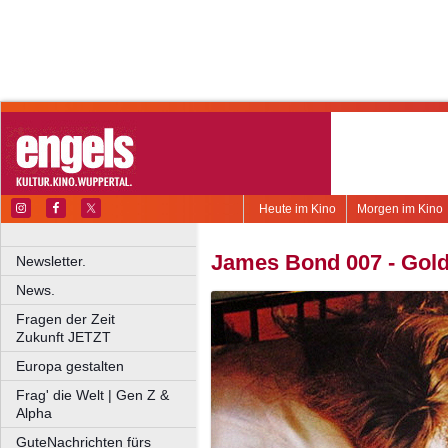
Heute im Kino
Morgen im Kino
James Bond 007 - Gold
Newsletter.
News.
Fragen der Zeit
Zukunft JETZT
Europa gestalten
Frag' die Welt | Gen Z &
Alpha
GuteNachrichten fürs