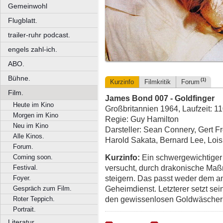
Gemeinwohl
Flugblatt.
trailer-ruhr podcast.
engels zahl-ich.
ABO.
Bühne.
(1)
Kurzinfo
Filmkritik
Forum
Film.
James Bond 007 - Goldfinger
Heute im Kino
Großbritannien 1964, Laufzeit: 1
Morgen im Kino
Regie: Guy Hamilton
Neu im Kino
Darsteller: Sean Connery, Gert F
Alle Kinos.
Harold Sakata, Bernard Lee, Lo
Forum.
Kurzinfo:
Ein schwergewichtiger
Coming soon.
versucht, durch drakonische Ma
Festival.
steigern. Das passt weder dem a
Foyer.
Geheimdienst. Letzterer setzt s
Gespräch zum Film.
den gewissenlosen Goldwäscher
Roter Teppich.
Portrait.
Literatur.