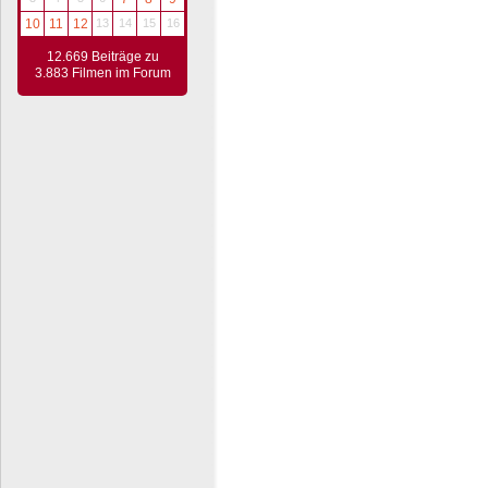
10
11
12
13
14
15
16
12.669 Beiträge zu
3.883 Filmen im Forum