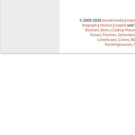
© 2005-2026
berndt media
|
impr
biograph
|
choices
|
engels
und
Bochum
,
Bonn
,
Castrop-Raux
Essen
,
Frechen
,
Gelsenkir
Leverkusen
,
Lünen
,
Mü
Recklinghausen
,