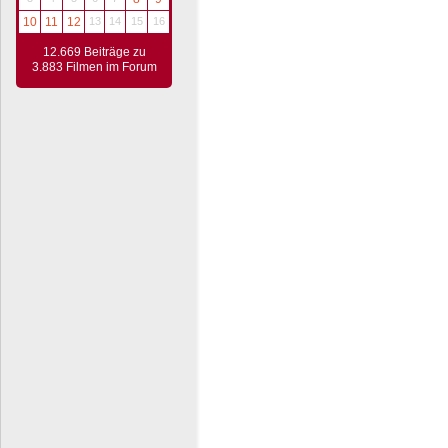
10
11
12
13
14
15
16
12.669 Beiträge zu
3.883 Filmen im Forum