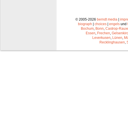
© 2005-2026
berndt media
|
impr
biograph
|
choices
|
engels
und
Bochum
,
Bonn
,
Castrop-Raux
Essen
,
Frechen
,
Gelsenkir
Leverkusen
,
Lünen
,
Mü
Recklinghausen
,