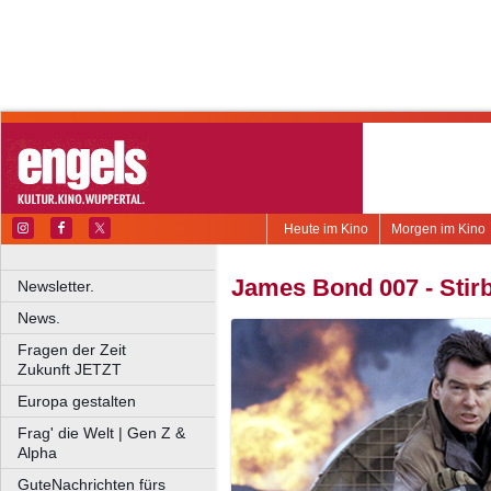
Heute im Kino
Morgen im Kino
James Bond 007 - Stir
Newsletter.
News.
Fragen der Zeit
Zukunft JETZT
Europa gestalten
Frag' die Welt | Gen Z &
Alpha
GuteNachrichten fürs