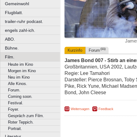
Gemeinwohl
Flugblatt.
trailer-ruhr podcast.
engels zahl-ich.
ABO.
James
Bühne.
(11)
Kurzinfo
Forum
Film.
James Bond 007 - Stirb an ein
Heute im Kino
Großbritannien, USA 2002, Laufze
Morgen im Kino
Regie: Lee Tamahori
Neu im Kino
Darsteller: Pierce Brosnan, Tob
Alle Kinos.
Pike, Rick Yune, Michael Madse
Forum.
Bond, John Cleese
Coming soon.
Festival.
Weitersagen
Feedback
Foyer.
Gespräch zum Film.
Roter Teppich.
Portrait.
Literatur.