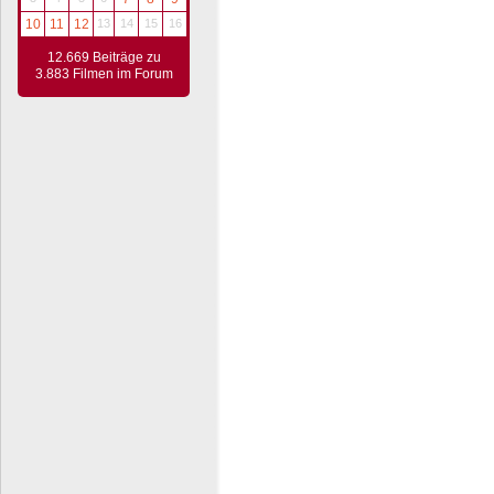
10
11
12
13
14
15
16
12.669 Beiträge zu
3.883 Filmen im Forum