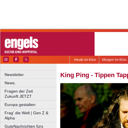
Heute im Kino
Morgen im Kino
King Ping - Tippen Ta
Newsletter.
News.
Fragen der Zeit
Zukunft JETZT
Europa gestalten
Frag' die Welt | Gen Z &
Alpha
GuteNachrichten fürs