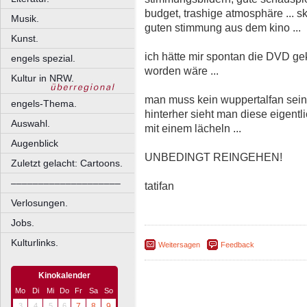
budget, trashige atmosphäre ... sk
Musik.
guten stimmung aus dem kino ...
Kunst.
ich hätte mir spontan die DVD ge
engels spezial.
worden wäre ...
Kultur in NRW.
man muss kein wuppertalfan sein 
engels-Thema.
hinterher sieht man diese eigentli
Auswahl.
mit einem lächeln ...
Augenblick
UNBEDINGT REINGEHEN!
Zuletzt gelacht: Cartoons.
––––––––––––––––––––
tatifan
Verlosungen.
Jobs.
Kulturlinks.
Weitersagen
Feedback
Kinokalender
Mo
Di
Mi
Do
Fr
Sa
So
3
4
5
6
7
8
9