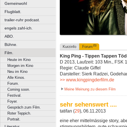
Gemeinwohl
Flugblatt.
trailer-ruhr podcast.
engels zahl-ich.
ABO.
Bühne.
(1)
Kurzinfo
Forum
Film.
King Ping - Tippen Tappen Tö
Heute im Kino
D 2013, Laufzeit: 103 Min., FSK 
Morgen im Kino
Regie: Claude Giffel
Neu im Kino
Darsteller: Sierk Radzei, Godeha
Alle Kinos.
>> www.kingpingderfilm.de
Forum.
Meine Meinung zu diesem Film
Coming soon.
Festival.
Foyer.
sehr sehenswert ....
Gespräch zum Film.
tatifan (
29
), 06.11.2013
Roter Teppich.
Portrait.
eine eher mittelmässige story, ab
stimmungsbildern, gute schauspie
Literatur.