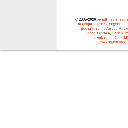
© 2005-2026
berndt media
|
impr
biograph
|
choices
|
engels
und
Bochum
,
Bonn
,
Castrop-Raux
Essen
,
Frechen
,
Gelsenkir
Leverkusen
,
Lünen
,
Mü
Recklinghausen
,