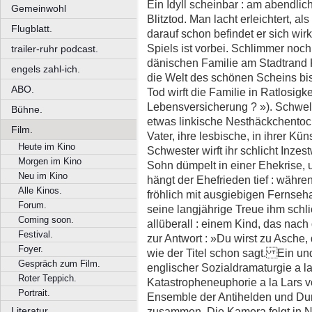
Ein Idyll scheinbar : am abendlic
Gemeinwohl
Blitztod. Man lacht erleichtert, al
Flugblatt.
darauf schon befindet er sich wir
Spiels ist vorbei. Schlimmer noch 
trailer-ruhr podcast.
dänischen Familie am Stadtrand K
engels zahl-ich.
die Welt des schönen Scheins bis
ABO.
Tod wirft die Familie in Ratlosigke
Lebensversicherung ? »). Schwell
Bühne.
etwas linkische Nesthäckchentoch
Film.
Vater, ihre lesbische, in ihrer Kün
Heute im Kino
Schwester wirft ihr schlicht Inzes
Morgen im Kino
Sohn dümpelt in einer Ehekrise, 
Neu im Kino
hängt der Ehefrieden tief : währ
Alle Kinos.
fröhlich mit ausgiebigen Fernseh
Forum.
seine langjährige Treue ihm schli
Coming soon.
allüberall : einem Kind, das nach
Festival.
zur Antwort : »Du wirst zu Asche, 
Foyer.
wie der Titel schon sagt. Ein 
Gespräch zum Film.
englischer Sozialdramaturgie a 
Roter Teppich.
Katastropheneuphorie a la Lars vo
Portrait.
Ensemble der Antihelden und Dur
zusammen. Die Kamera folgt in N
Literatur.