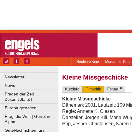
Heute im Kino
Morgen im Kino
Kleine Missgeschicke
Newsletter.
News.
(1)
Kurzinfo
Filmkritik
Forum
Fragen der Zeit
Kleine Missgeschicke
Zukunft JETZT
Dänemark 2001, Laufzeit: 109 Mi
Europa gestalten
Regie: Annette K. Olesen
Frag' die Welt | Gen Z &
Darsteller: Jorgen Kiil, Maria Wü
Alpha
Prip, Jesper Christensen, Karen-
GuteNachrichten fürs