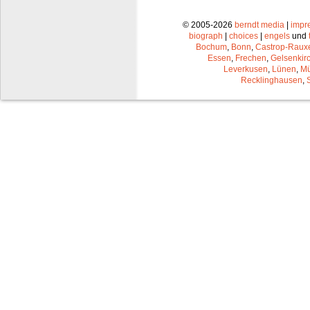
© 2005-2026
berndt media
|
impr
biograph
|
choices
|
engels
und
Bochum
,
Bonn
,
Castrop-Raux
Essen
,
Frechen
,
Gelsenkir
Leverkusen
,
Lünen
,
Mü
Recklinghausen
,