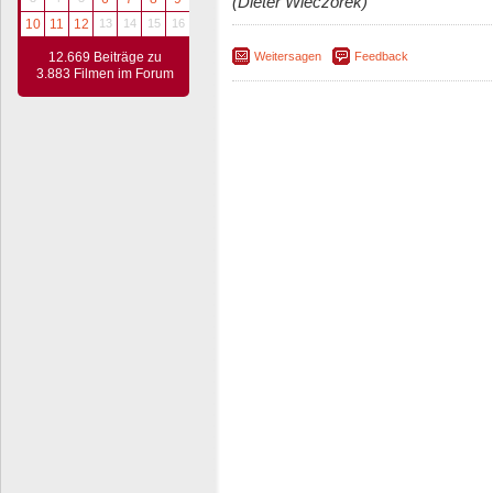
(Dieter Wieczorek)
10
11
12
13
14
15
16
Weitersagen
Feedback
12.669 Beiträge zu
3.883 Filmen im Forum