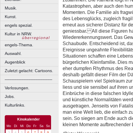
Katastrophen, aber auch den humo
Musik.
Momenten. Die Familie als fragw
Kunst.
des Lebensglücks, zugleich fragil
erneut aus sicherer Distanz für 
engels spezial.
geniessbar. All diese Figuren 
Kultur in NRW.
Wiedererkennungswert. Das Gewö
Schaubude. Entscheidend ist, das
engels-Thema.
Ereignisse ungeahnte Flexibilitä
Auswahl.
Situationen schaffen eine Leben
bürgerlichen Kleinfamilie. Dies 
Augenblick
eher dumpfen Rhythmus des Real-L
Zuletzt gelacht: Cartoons.
deshalb gefällt dieser Film der D
––––––––––––––––––––
Schauspielern viel Spielraum zur
liess und sie sensibel auf ihren
Verlosungen.
Einbrüche in diese falschen Idy
Jobs.
und künstliche Normalitäten werd
Kulturlinks.
ausgetragen. Jenseits von Fatal
man eine Welt lieb, die einfach z
sein. So siegen am Ende auch di
Kinokalender
kleinen Momente aufbrechender 
Mo
Di
Mi
Do
Fr
Sa
So
3
4
5
6
7
8
9