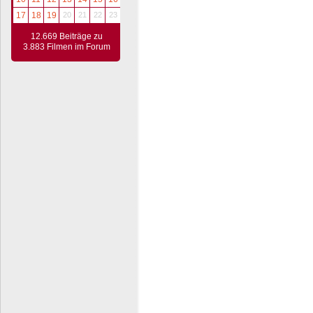
17
18
19
20
21
22
23
12.669 Beiträge zu
3.883 Filmen im Forum