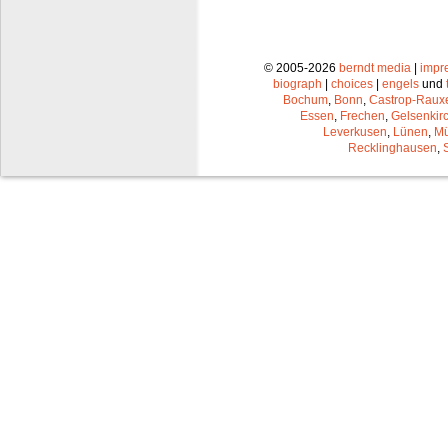
© 2005-2026
berndt media
|
impr
biograph
|
choices
|
engels
und
Bochum
,
Bonn
,
Castrop-Raux
Essen
,
Frechen
,
Gelsenkir
Leverkusen
,
Lünen
,
Mü
Recklinghausen
,