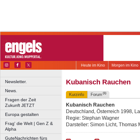
Heute im Kino
Morgen im Kino
Kubanisch Rauchen
Newsletter.
News.
(1)
Kurzinfo
Forum
Fragen der Zeit
Kubanisch Rauchen
Zukunft JETZT
Deutschland, Österreich 1998, Lau
Europa gestalten
Regie: Stephan Wagner
Frag' die Welt | Gen Z &
Darsteller: Simon Licht, Thomas
Alpha
GuteNachrichten fürs