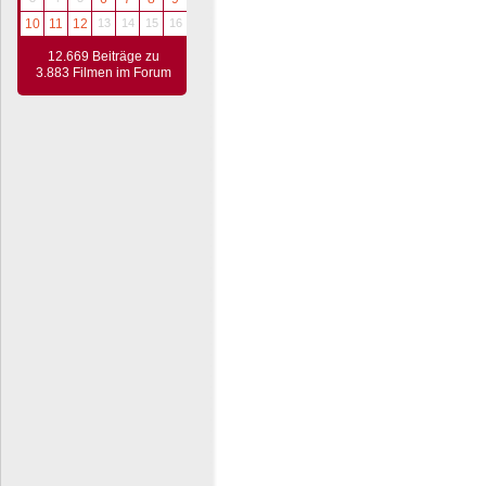
10
11
12
13
14
15
16
12.669 Beiträge zu
3.883 Filmen im Forum