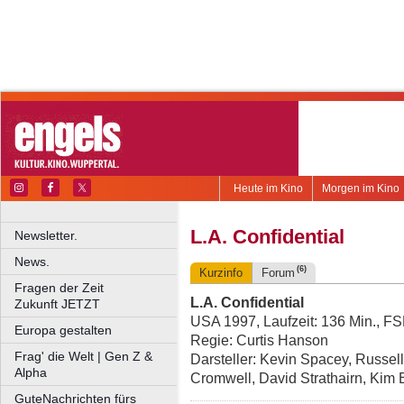
Heute im Kino
Morgen im Kino
L.A. Confidential
Newsletter.
News.
(6)
Kurzinfo
Forum
Fragen der Zeit
L.A. Confidential
Zukunft JETZT
USA 1997, Laufzeit: 136 Min., F
Europa gestalten
Regie: Curtis Hanson
Frag' die Welt | Gen Z &
Darsteller: Kevin Spacey, Russe
Alpha
Cromwell, David Strathairn, Kim
GuteNachrichten fürs