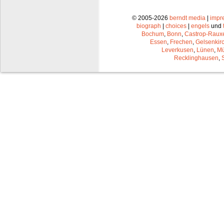
© 2005-2026
berndt media
|
impr
biograph
|
choices
|
engels
und
Bochum
,
Bonn
,
Castrop-Raux
Essen
,
Frechen
,
Gelsenkir
Leverkusen
,
Lünen
,
Mü
Recklinghausen
,