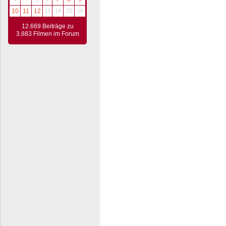
10
11
12
13
14
15
16
12.669 Beiträge zu
3.883 Filmen im Forum