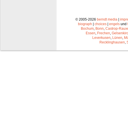
© 2005-2026
berndt media
|
impr
biograph
|
choices
|
engels
und
Bochum
,
Bonn
,
Castrop-Raux
Essen
,
Frechen
,
Gelsenkir
Leverkusen
,
Lünen
,
Mü
Recklinghausen
,