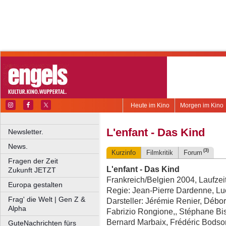
Heute im Kino
Morgen im Kino
L'enfant - Das Kind
Newsletter.
News.
(3)
Kurzinfo
Filmkritik
Forum
Fragen der Zeit
L'enfant - Das Kind
Zukunft JETZT
Frankreich/Belgien 2004, Laufzeit
Europa gestalten
Regie: Jean-Pierre Dardenne, L
Frag' die Welt | Gen Z &
Darsteller: Jérémie Renier, Débo
Alpha
Fabrizio Rongione,, Stéphane Biss
Bernard Marbaix, Frédéric Bods
GuteNachrichten fürs