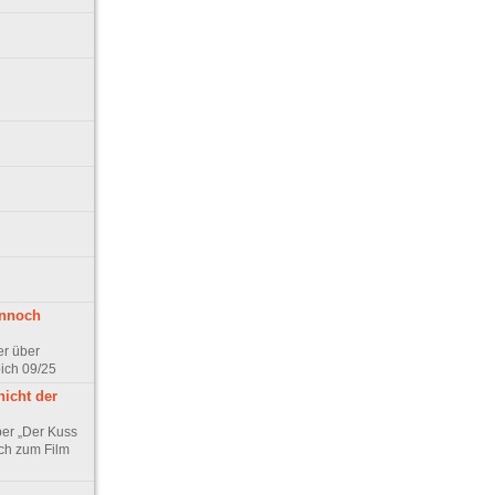
ennoch
er über
pich 09/25
nicht der
er „Der Kuss
ch zum Film