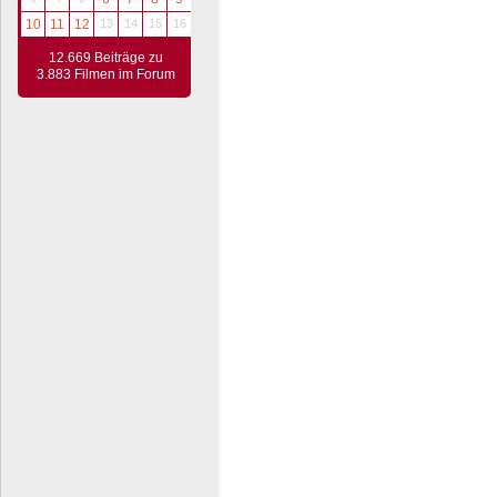
10
11
12
13
14
15
16
12.669 Beiträge zu
3.883 Filmen im Forum