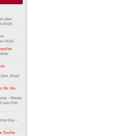
er über
m 05/26
 im
er 04/26
mpulse
ölner
 an
 über „Rose“
 für die
berg – Wieder
ch zum Film
nema Day –
ne Suche