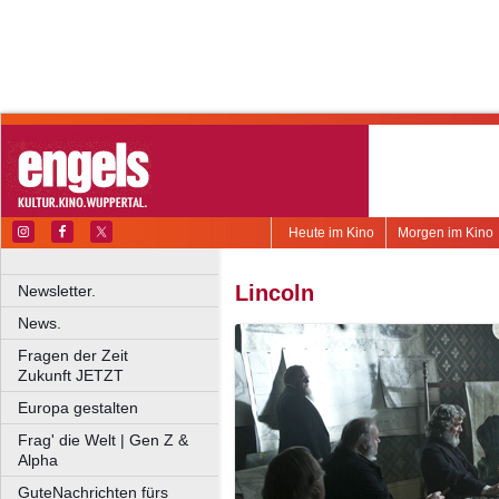
Heute im Kino
Morgen im Kino
Lincoln
Newsletter.
News.
Fragen der Zeit
Zukunft JETZT
Europa gestalten
Frag' die Welt | Gen Z &
Alpha
GuteNachrichten fürs