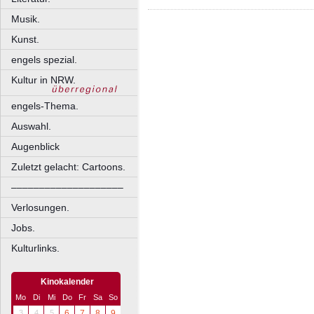
Musik.
Kunst.
engels spezial.
Kultur in NRW.
engels-Thema.
Auswahl.
Augenblick
Zuletzt gelacht: Cartoons.
––––––––––––––––––––
Verlosungen.
Jobs.
Kulturlinks.
Kinokalender
Mo
Di
Mi
Do
Fr
Sa
So
3
4
5
6
7
8
9