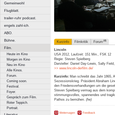
Gemeinwohl
Flugblatt.
trailer-ruhr podcast.
engels zahl-ich.
ABO.
Bühne.
(4)
Kurzinfo
Filmkritik
Forum
Film.
Lincoln
Heute im Kino
USA 2012, Laufzeit: 151 Min., FSK 12
Regie: Steven Spielberg
Morgen im Kino
Darsteller: Daniel Day-Lewis, Sally Fiel
Neu im Kino
>> www.lincoln-derfilm.de/
Alle Kinos.
Forum.
Kurzinfo:
Man schreibt das Jahr 1865, A
Sezessionskrieg. Präsident Abraham Lin
Coming soon.
den Friedensverhandlungen um die gesetz
Festival.
Steven Spielberg vermag aus dem komple
Foyer.
stimmungsvolles, spannendes und tragi
Gespräch zum Film.
Pathos zu bemühen.
(he)
Roter Teppich.
Portrait.
Weitersagen
Feedback
Literatur.