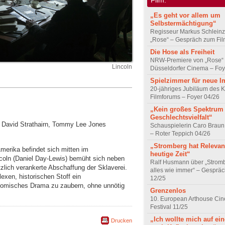
„Es geht vor allem um
Selbstermächtigung“
Regisseur Markus Schleinz
„Rose“ – Gespräch zum Fil
Die Hose als Freiheit
NRW-Premiere von „Rose“
Lincoln
Düsseldorfer Cinema – Foy
Spielzimmer für neue I
20-jähriges Jubiläum des K
Filmforums – Foyer 04/26
„Kein großes Spektrum
Geschlechtsvielfalt“
d, David Strathairn, Tommy Lee Jones
Schauspielerin Caro Braun
– Roter Teppich 04/26
„Stromberg hat Relevanz
merika befindet sich mitten im
heutige Zeit“
coln (Daniel Day-Lewis) bemüht sich neben
Ralf Husmann über „Strom
lich verankerte Abschaffung der Sklaverei.
alles wie immer“ – Gesprä
xen, historischen Stoff ein
12/25
komisches Drama zu zaubern, ohne unnötig
Grenzenlos
10. European Arthouse Ci
Festival 11/25
„Ich wollte mich auf ei
Drucken