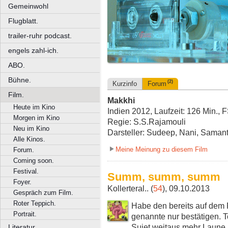
Gemeinwohl
Flugblatt.
trailer-ruhr podcast.
engels zahl-ich.
ABO.
Bühne.
(2)
Kurzinfo
Forum
Film.
Makkhi
Heute im Kino
Indien 2012, Laufzeit: 126 Min., 
Morgen im Kino
Regie: S.S.Rajamouli
Neu im Kino
Darsteller: Sudeep, Nani, Sama
Alle Kinos.
Meine Meinung zu diesem Film
Forum.
Coming soon.
Festival.
Summ, summ, summ
Foyer.
Kollerteral.. (
54
), 09.10.2013
Gespräch zum Film.
Roter Teppich.
Habe den bereits auf dem
Portrait.
genannte nur bestätigen. 
Sujet weitaus mehr Laune m
Literatur.