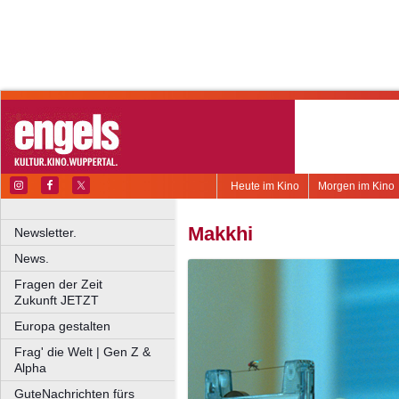
Heute im Kino
Morgen im Kino
Makkhi
Newsletter.
News.
Fragen der Zeit
Zukunft JETZT
Europa gestalten
Frag' die Welt | Gen Z &
Alpha
GuteNachrichten fürs