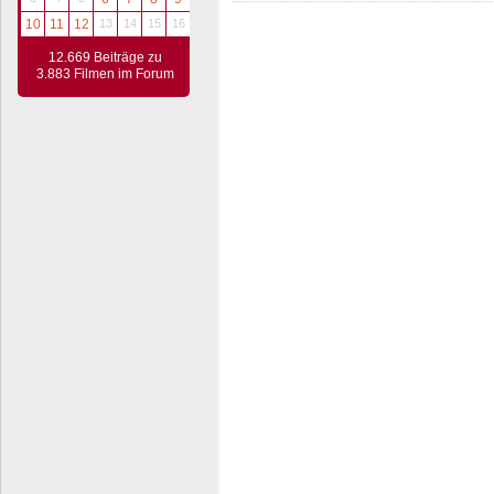
10
11
12
13
14
15
16
12.669 Beiträge zu
3.883 Filmen im Forum