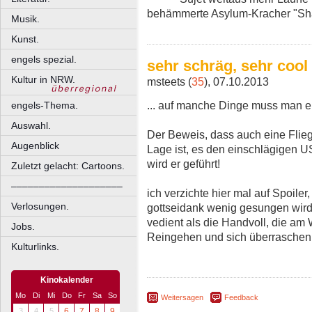
behämmerte Asylum-Kracher "Sh
Musik.
Kunst.
engels spezial.
sehr schräg, sehr cool
Kultur in NRW.
msteets (
35
), 07.10.2013
... auf manche Dinge muss man e
engels-Thema.
Auswahl.
Der Beweis, dass auch eine Fliege
Augenblick
Lage ist, es den einschlägigen 
wird er geführt!
Zuletzt gelacht: Cartoons.
––––––––––––––––––––
ich verzichte hier mal auf Spoile
Verlosungen.
gottseidank wenig gesungen wird)
vedient als die Handvoll, die am
Jobs.
Reingehen und sich überraschen l
Kulturlinks.
Kinokalender
Mo
Di
Mi
Do
Fr
Sa
So
Weitersagen
Feedback
3
4
5
6
7
8
9