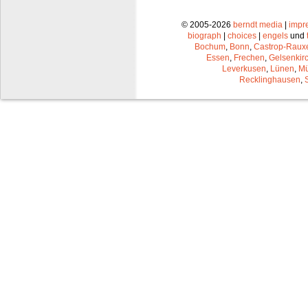
© 2005-2026
berndt media
|
impr
biograph
|
choices
|
engels
und
Bochum
,
Bonn
,
Castrop-Raux
Essen
,
Frechen
,
Gelsenkir
Leverkusen
,
Lünen
,
Mü
Recklinghausen
,