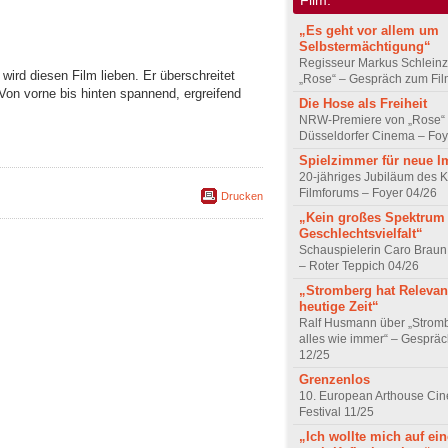
„Es geht vor allem um
Selbstermächtigung“
Regisseur Markus Schleinz
ird diesen Film lieben. Er überschreitet
„Rose“ – Gespräch zum Fil
Von vorne bis hinten spannend, ergreifend
Die Hose als Freiheit
NRW-Premiere von „Rose“
Düsseldorfer Cinema – Foy
Spielzimmer für neue I
20-jähriges Jubiläum des K
Filmforums – Foyer 04/26
Drucken
„Kein großes Spektrum
Geschlechtsvielfalt“
Schauspielerin Caro Braun
– Roter Teppich 04/26
„Stromberg hat Relevanz
heutige Zeit“
Ralf Husmann über „Strom
alles wie immer“ – Gesprä
12/25
Grenzenlos
10. European Arthouse Ci
Festival 11/25
„Ich wollte mich auf ei