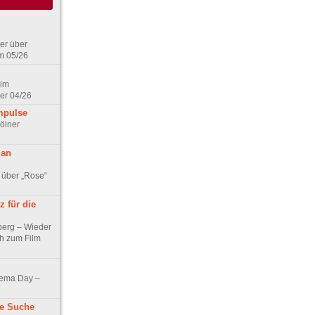
er über
m 05/26
 im
er 04/26
mpulse
ölner
 an
 über „Rose“
 für die
berg – Wieder
ch zum Film
nema Day –
ne Suche