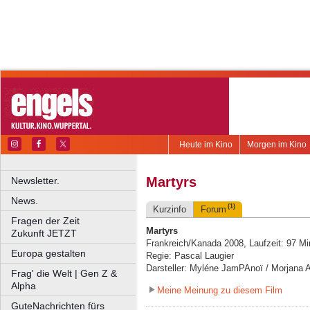
Heute im Kino
Morgen im Kino
Martyrs
Newsletter.
News.
(1)
Kurzinfo
Forum
Fragen der Zeit
Martyrs
Zukunft JETZT
Frankreich/Kanada 2008, Laufzeit: 97 Mi
Europa gestalten
Regie: Pascal Laugier
Darsteller: Myléne JamPAnoï / Morjana Al
Frag' die Welt | Gen Z &
Alpha
Meine Meinung zu diesem Film
GuteNachrichten fürs