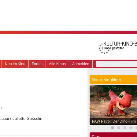
Neu im Kino
Forum
Alle Kinos
Anmelden
Neue Kinofilme
n.
aoui / Juliette Gosselin
PAW Patrol: Der Dino-Film
Film.