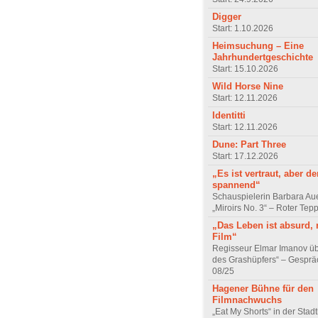
Digger
Start: 1.10.2026
Heimsuchung – Eine
Jahrhundertgeschichte
Start: 15.10.2026
Wild Horse Nine
Start: 12.11.2026
Identitti
Start: 12.11.2026
Dune: Part Three
Start: 17.12.2026
„Es ist vertraut, aber d
spannend“
Schauspielerin Barbara Au
„Miroirs No. 3“ – Roter Tep
„Das Leben ist absurd, 
Film“
Regisseur Elmar Imanov üb
des Grashüpfers“ – Gesprä
08/25
Hagener Bühne für den
Filmnachwuchs
„Eat My Shorts“ in der Stad