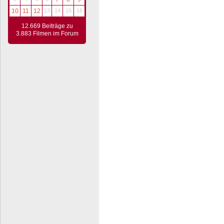
10
11
12
13
14
15
16
12.669 Beiträge zu
3.883 Filmen im Forum