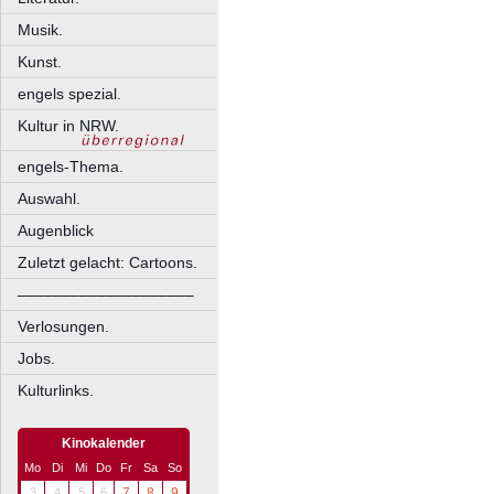
Musik.
Kunst.
engels spezial.
Kultur in NRW.
engels-Thema.
Auswahl.
Augenblick
Zuletzt gelacht: Cartoons.
––––––––––––––––––––
Verlosungen.
Jobs.
Kulturlinks.
Kinokalender
Mo
Di
Mi
Do
Fr
Sa
So
3
4
5
6
7
8
9