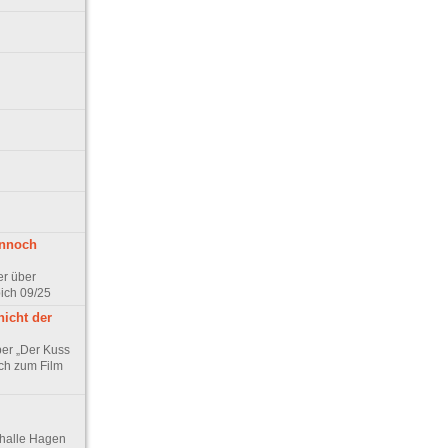
ennoch
er über
pich 09/25
nicht der
er „Der Kuss
ch zum Film
thalle Hagen