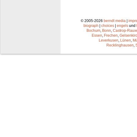
© 2005-2026
berndt media
|
impr
biograph
|
choices
|
engels
und
Bochum
,
Bonn
,
Castrop-Raux
Essen
,
Frechen
,
Gelsenkir
Leverkusen
,
Lünen
,
Mü
Recklinghausen
,