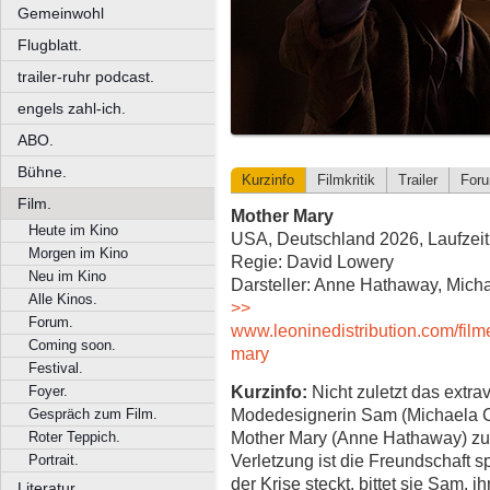
Gemeinwohl
Flugblatt.
trailer-ruhr podcast.
engels zahl-ich.
ABO.
Bühne.
Kurzinfo
Filmkritik
Trailer
For
Film.
Mother Mary
Heute im Kino
USA, Deutschland 2026, Laufzeit
Morgen im Kino
Regie: David Lowery
Neu im Kino
Darsteller: Anne Hathaway, Mich
Alle Kinos.
>>
Forum.
www.leoninedistribution.com/fi
Coming soon.
mary
Festival.
Kurzinfo:
Nicht zuletzt das extrav
Foyer.
Modedesignerin Sam (Michaela C
Gespräch zum Film.
Mother Mary (Anne Hathaway) zu
Roter Teppich.
Verletzung ist die Freundschaft s
Portrait.
der Krise steckt, bittet sie Sam,
Literatur.