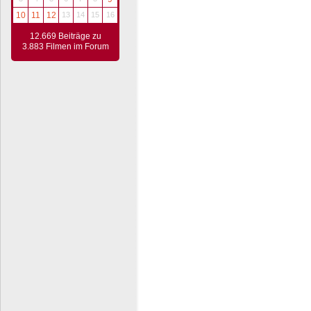
10
11
12
13
14
15
16
12.669 Beiträge zu
3.883 Filmen im Forum