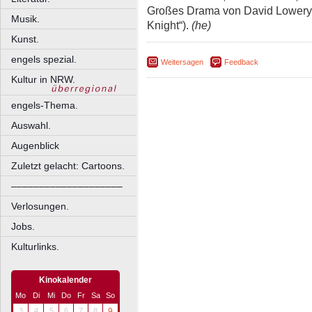
Großes Drama von David Lowery (
Musik.
Knight“).
(he)
Kunst.
engels spezial.
Weitersagen
Feedback
Kultur in NRW.
engels-Thema.
Auswahl.
Augenblick
Zuletzt gelacht: Cartoons.
––––––––––––––––––––
Verlosungen.
Jobs.
Kulturlinks.
Kinokalender
Mo
Di
Mi
Do
Fr
Sa
So
3
4
5
6
7
8
9