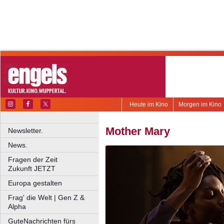
Heute im Kino
Morgen im Kino
Mother Mary
Newsletter.
News.
Fragen der Zeit
Zukunft JETZT
Europa gestalten
Frag' die Welt | Gen Z &
Alpha
GuteNachrichten fürs