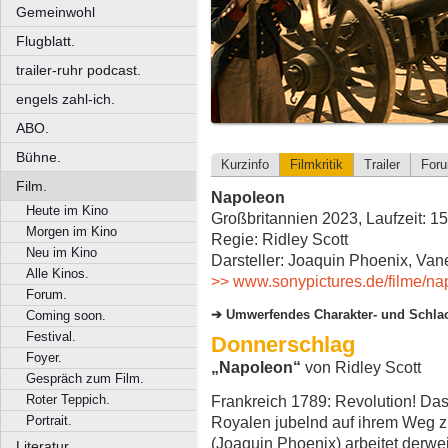
Gemeinwohl
Flugblatt.
trailer-ruhr podcast.
engels zahl-ich.
ABO.
Bühne.
Kurzinfo
Filmkritik
Trailer
For
Film.
Napoleon
Heute im Kino
Großbritannien 2023, Laufzeit: 1
Morgen im Kino
Regie: Ridley Scott
Neu im Kino
Darsteller: Joaquin Phoenix, Van
Alle Kinos.
>> www.sonypictures.de/filme/na
Forum.
Umwerfendes Charakter- und Schla
Coming soon.
Festival.
Donnerschlag
Foyer.
„Napoleon“
von Ridley Scott
Gespräch zum Film.
Roter Teppich.
Frankreich 1789: Revolution! Das 
Portrait.
Royalen jubelnd auf ihrem Weg 
(Joaquin Phoenix) arbeitet derwei
Literatur.