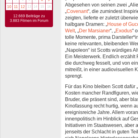
Abgesehen von seinen zwei „Alie
10
11
12
13
14
15
16
„
Covenant
“, die zumindest Inspir
12.669 Beiträge zu
zeigten, lieferte er zuletzt überw
3.883 Filmen im Forum
halbgare Dramen: „
House of Guc
Welt
, „
Der Marsianer
“, „
Exodus
“ o
tolle Momente, prima Darsteller*i
keine relevanten, bleibenden Wer
„Napoleon“ ist Scotts würdiges A
Ein Meisterwerk. Endlich erzählt 
die durchweg fesselt, und von ei
mitreißt, in einer audiovisuellen
sprengt.
Für das Kino bleiben Scott dafür 
Kosten mancher Randfiguren, wi
Bruder, die präsent sind, aber bla
Kinofassung recht hurtig, wenn a
ereignisreiche Jahre. Allem vora
innenpolitisch im Hinblick auf G
Initiativen im Staatswesen, aber
jenseits der Schlacht in guten Tei