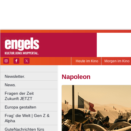
Heute im Kino
Morgen im Kino
Napoleon
Newsletter.
News.
Fragen der Zeit
Zukunft JETZT
Europa gestalten
Frag' die Welt | Gen Z &
Alpha
GuteNachrichten fürs