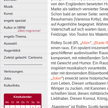
von den Engländern besetzten Haf
Musik.
Marke als taktisch versierter Str
Kunst.
Schon bald an seiner Seite: sein
Beauharnais (Vanessa Kirby), d
engels spezial.
auf Augenhöhe begegnet. Währen
Kultur in NRW.
Vaterschaft auf sich warten lässt
Feldzüge. Von Toulon bis Waterlo
engels-Thema.
Ridley Scott (85, „
Alien
“, „
Blade 
Auswahl.
einen raus. Ein opulent inszenier
Augenblick
geschliffener audiovisueller Raus
Zuletzt gelacht: Cartoons.
komponiert, mit mitreißenden Sch
mit Gewicht und Humor. Ein Raus
––––––––––––––––––––
inspiriert musikalisch vorantreibt
Verlosungen.
oder mit donnerndem Bläserbomba
„
Joker
“) erweckt seine historisc
Jobs.
zum Leben. Diesen unfassbaren M
Kulturlinks.
Wimper zu zucken, mit Kanonen a
schießen lässt, dieses militärisc
Kinokalender
Liebhaber. Diesen Konsul, König
Mo
Di
Mi
Do
Fr
Sa
So
„Napoleon“ ist Ridley Scotts beste
3
4
5
6
7
8
9