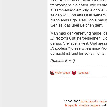
sich Napoleons Hinterlassenschaft
französische Soldaten, wie es die
zusammenaddiert. Zugleich weiß R
zeigen will und erfasst in seine
Napoleons Ego. Das Ego eines 
Genies, das über Leichen geht.
Man mag der Vertiefung halber de
„Director’s Cut“ herbeisehnen. D
genug. Sie ist ein Fest. Und sie 
„Napoleon“, diese Streaming-Prod
gemacht ist, und für sonst nichts
(Hartmut Ernst)
Weitersagen
Feedback
© 2005-2026
berndt media
|
impr
biograph
|
choices
|
engels
und