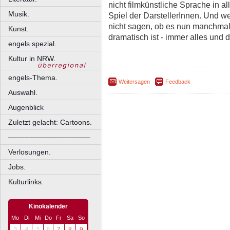
nicht filmkünstliche Sprache in al
Musik.
Spiel der DarstellerInnen. Und we
nicht sagen, ob es nun manchmal 
Kunst.
dramatisch ist - immer alles und 
engels spezial.
Kultur in NRW.
engels-Thema.
Weitersagen
Feedback
Auswahl.
Augenblick
Zuletzt gelacht: Cartoons.
––––––––––––––––––––
Verlosungen.
Jobs.
Kulturlinks.
Kinokalender
Mo
Di
Mi
Do
Fr
Sa
So
3
4
5
6
7
8
9