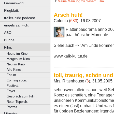
Meine Meinung zu diesem Film
Gemeinwohl
Flugblatt.
Arsch huh!
trailer-ruhr podcast.
Colonia (
683
), 16.08.2007
engels zahl-ich.
Plattenbaudrama anno 2005
ABO.
paar hübsche Momente.
Bühne.
Siehe auch -> "Am Ende kommen 
Film.
Heute im Kino
www.kalk-kultur.de
Morgen im Kino
Neu im Kino
Alle Kinos.
toll, traurig, schön un
Forum.
Coming soon.
Mrs. Rittenhouse (
3
), 31.05.2005
Festival.
sehenswert allein schon, weil Se
Foyer.
Koetz es schaffen, eine Teenager
Gespräch zum Film.
unsicheren Kommunikationsforme
Roter Teppich.
es einen (fast) umhaut. Und was fü
Portrait.
für übrigen Beziehungen: Irgendw
Literatur.