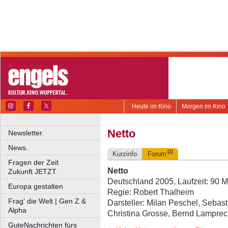
Heute im Kino
Morgen im Kino
Netto
Newsletter.
News.
(2)
Kurzinfo
Forum
Fragen der Zeit
Netto
Zukunft JETZT
Deutschland 2005, Laufzeit: 90 M
Europa gestalten
Regie: Robert Thalheim
Frag' die Welt | Gen Z &
Darsteller: Milan Peschel, Sebast
Alpha
Christina Grosse, Bernd Lamprech
GuteNachrichten fürs