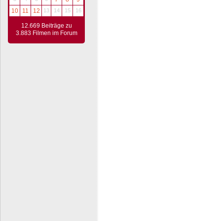
10
11
12
13
14
15
16
12.669 Beiträge zu
3.883 Filmen im Forum