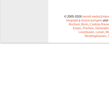
© 2005-2026
berndt media
|
impr
biograph
|
choices
|
engels
und
Bochum
,
Bonn
,
Castrop-Raux
Essen
,
Frechen
,
Gelsenkir
Leverkusen
,
Lünen
,
Mü
Recklinghausen
,