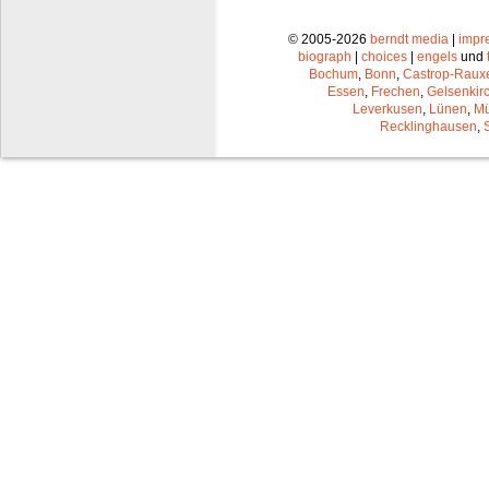
© 2005-2026
berndt media
|
impr
biograph
|
choices
|
engels
und
Bochum
,
Bonn
,
Castrop-Raux
Essen
,
Frechen
,
Gelsenkir
Leverkusen
,
Lünen
,
Mü
Recklinghausen
,