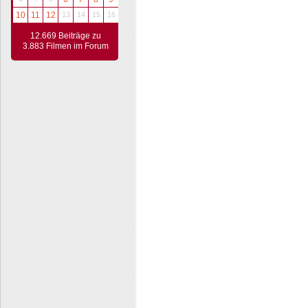
10
11
12
13
14
15
16
12.669 Beiträge zu
3.883 Filmen im Forum