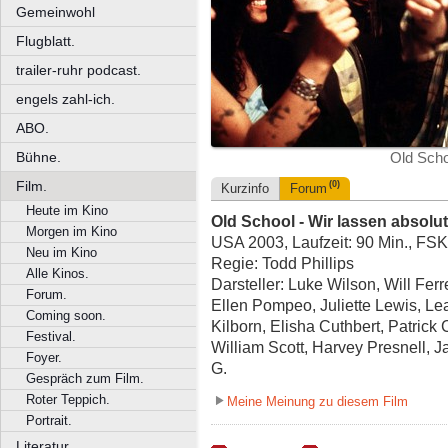
Gemeinwohl
Flugblatt.
trailer-ruhr podcast.
engels zahl-ich.
ABO.
Bühne.
Old Scho
Film.
(0)
Kurzinfo
Forum
Heute im Kino
Old School - Wir lassen absolu
Morgen im Kino
USA 2003, Laufzeit: 90 Min., FSK
Neu im Kino
Regie: Todd Phillips
Alle Kinos.
Darsteller: Luke Wilson, Will Fer
Forum.
Ellen Pompeo, Juliette Lewis, Le
Coming soon.
Kilborn, Elisha Cuthbert, Patric
Festival.
William Scott, Harvey Presnell, 
Foyer.
G.
Gespräch zum Film.
Roter Teppich.
Meine Meinung zu diesem Film
Portrait.
Literatur.