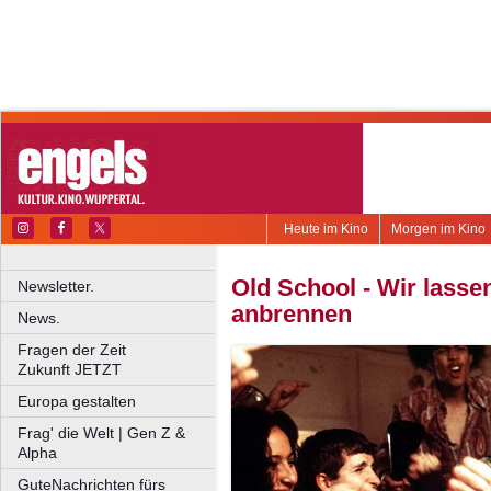
Heute im Kino
Morgen im Kino
Old School - Wir lasse
Newsletter.
anbrennen
News.
Fragen der Zeit
Zukunft JETZT
Europa gestalten
Frag' die Welt | Gen Z &
Alpha
GuteNachrichten fürs