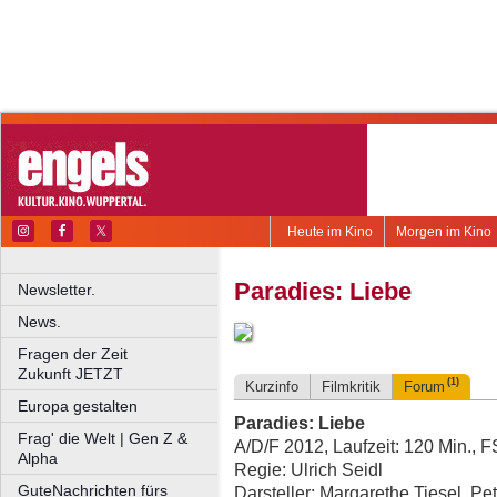
Heute im Kino
Morgen im Kino
Paradies: Liebe
Newsletter.
News.
Fragen der Zeit
Zukunft JETZT
(1)
Kurzinfo
Filmkritik
Forum
Europa gestalten
Paradies: Liebe
Frag' die Welt | Gen Z &
A/D/F 2012, Laufzeit: 120 Min., 
Alpha
Regie: Ulrich Seidl
GuteNachrichten fürs
Darsteller: Margarethe Tiesel, P