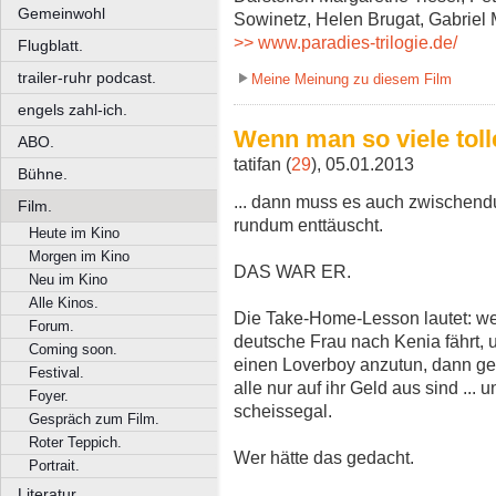
Gemeinwohl
Sowinetz, Helen Brugat, Gabriel
>> www.paradies-trilogie.de/
Flugblatt.
trailer-ruhr podcast.
Meine Meinung zu diesem Film
engels zahl-ich.
Wenn man so viele tolle
ABO.
tatifan (
29
), 05.01.2013
Bühne.
... dann muss es auch zwischendu
Film.
rundum enttäuscht.
Heute im Kino
Morgen im Kino
DAS WAR ER.
Neu im Kino
Alle Kinos.
Die Take-Home-Lesson lautet: wen
Forum.
deutsche Frau nach Kenia fährt, u
Coming soon.
einen Loverboy anzutun, dann geh
Festival.
alle nur auf ihr Geld aus sind ...
Foyer.
scheissegal.
Gespräch zum Film.
Roter Teppich.
Wer hätte das gedacht.
Portrait.
Literatur.