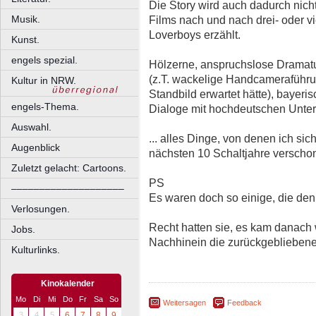
Die Story wird auch dadurch nich
Films nach und nach drei- oder v
Musik.
Loverboys erzählt.
Kunst.
engels spezial.
Hölzerne, anspruchslose Dramat
(z.T. wackelige Handcameraführu
Kultur in NRW.
Standbild erwartet hätte), bayeris
engels-Thema.
Dialoge mit hochdeutschen Unterti
Auswahl.
... alles Dinge, von denen ich sic
Augenblick
nächsten 10 Schaltjahre verscho
Zuletzt gelacht: Cartoons.
PS
––––––––––––––––––––
Es waren doch so einige, die den
Verlosungen.
Recht hatten sie, es kam danach w
Jobs.
Nachhinein die zurückgebliebenen 
Kulturlinks.
Kinokalender
Mo
Di
Mi
Do
Fr
Sa
So
Weitersagen
Feedback
3
4
5
6
7
8
9