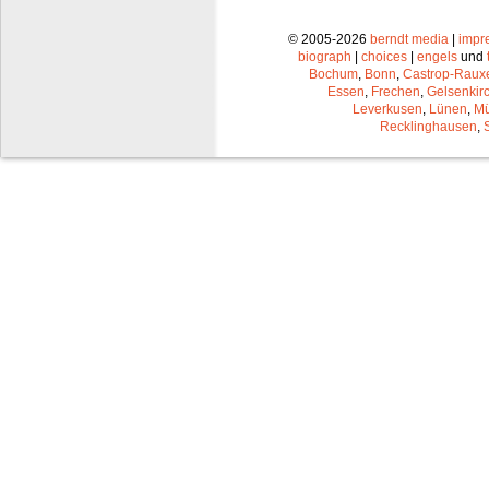
© 2005-2026
berndt media
|
impr
biograph
|
choices
|
engels
und
Bochum
,
Bonn
,
Castrop-Raux
Essen
,
Frechen
,
Gelsenkir
Leverkusen
,
Lünen
,
Mü
Recklinghausen
,