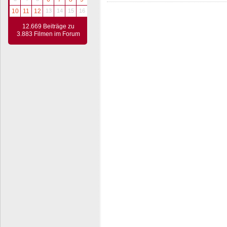
10
11
12
13
14
15
16
12.669 Beiträge zu
3.883 Filmen im Forum