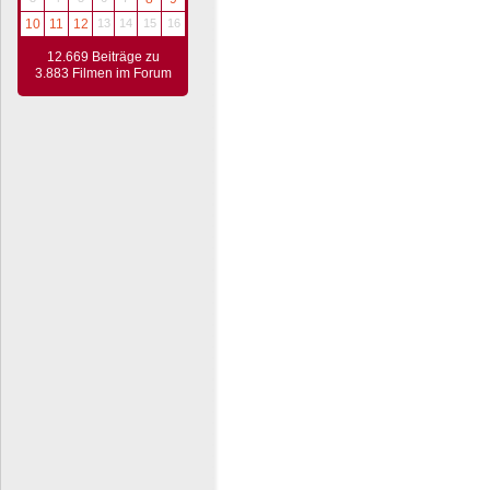
10
11
12
13
14
15
16
12.669 Beiträge zu
3.883 Filmen im Forum