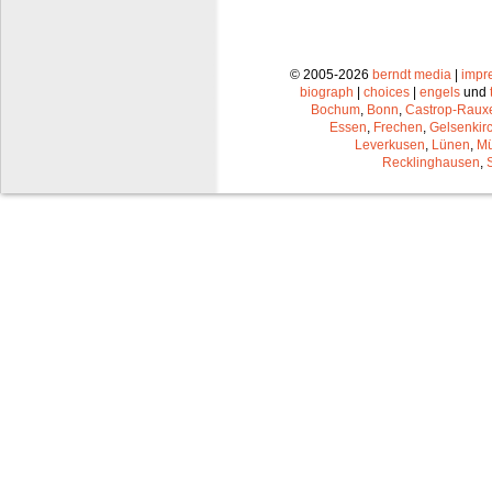
© 2005-2026
berndt media
|
impr
biograph
|
choices
|
engels
und
Bochum
,
Bonn
,
Castrop-Raux
Essen
,
Frechen
,
Gelsenkir
Leverkusen
,
Lünen
,
Mü
Recklinghausen
,