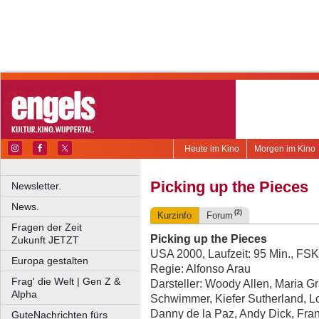
Heute im Kino
Morgen im Kino
Picking up the Pieces
Newsletter.
News.
(2)
Kurzinfo
Forum
Fragen der Zeit
Picking up the Pieces
Zukunft JETZT
USA 2000, Laufzeit: 95 Min., FSK
Europa gestalten
Regie: Alfonso Arau
Frag' die Welt | Gen Z &
Darsteller: Woody Allen, Maria G
Alpha
Schwimmer, Kiefer Sutherland, Lo
Danny de la Paz, Andy Dick, Fran
GuteNachrichten fürs