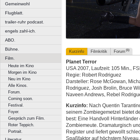
Gemeinwohl
Flugblatt.
trailer-ruhr podcast.
engels zahl-ich.
ABO.
Bühne.
(1)
Kurzinfo
Filmkritik
Forum
Film.
Planet Terror
Heute im Kino
USA 2007, Laufzeit: 105 Min., F
Morgen im Kino
Regie: Robert Rodriguez
Neu im Kino
Darsteller: Rose McGowan, Micha
Alle Kinos.
Rodriguez, Josh Brolin, Bruce Wil
Forum.
Naveen Andrews, Rebel Rodrigue
Coming soon.
Kurzinfo:
Nach Quentin Tarantino 
Festival.
seinem Zombiegemetzel bietet der
Foyer.
best: Eine Handvoll Hinterländer
Gespräch zum Film.
Zombiemeute. Dramaturgisch und 
Roter Teppich.
Register und liefert gewollt schle
Portrait.
Spaßfaktor auf höchstem Niveau
Literatur.