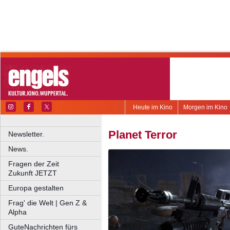
Heute im Kino
Morgen im Kino
Planet Terror
Newsletter.
News.
Fragen der Zeit
Zukunft JETZT
Europa gestalten
Frag' die Welt | Gen Z &
Alpha
GuteNachrichten fürs