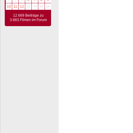
10
11
12
13
14
15
16
12.669 Beiträge zu
3.883 Filmen im Forum