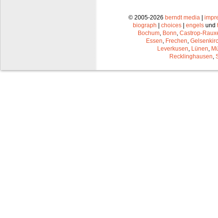
© 2005-2026
berndt media
|
impr
biograph
|
choices
|
engels
und
Bochum
,
Bonn
,
Castrop-Raux
Essen
,
Frechen
,
Gelsenkir
Leverkusen
,
Lünen
,
Mü
Recklinghausen
,