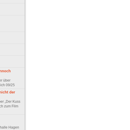
ennoch
er über
pich 09/25
nicht der
er „Der Kuss
ch zum Film
thalle Hagen