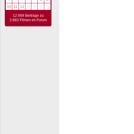
10
11
12
13
14
15
16
12.669 Beiträge zu
3.883 Filmen im Forum