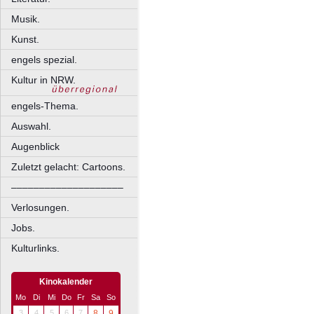
Musik.
Kunst.
engels spezial.
Kultur in NRW.
engels-Thema.
Auswahl.
Augenblick
Zuletzt gelacht: Cartoons.
––––––––––––––––––––
Verlosungen.
Jobs.
Kulturlinks.
Kinokalender
Mo
Di
Mi
Do
Fr
Sa
So
3
4
5
6
7
8
9