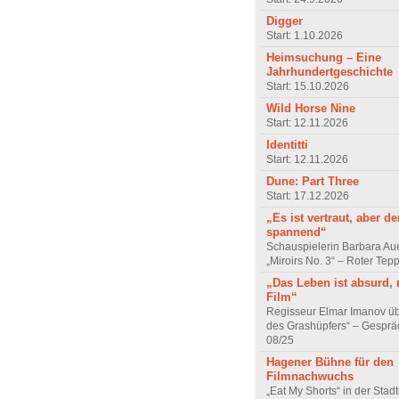
Digger
Start: 1.10.2026
Heimsuchung – Eine
Jahrhundertgeschichte
Start: 15.10.2026
Wild Horse Nine
Start: 12.11.2026
Identitti
Start: 12.11.2026
Dune: Part Three
Start: 17.12.2026
„Es ist vertraut, aber d
spannend“
Schauspielerin Barbara Au
„Miroirs No. 3“ – Roter Tep
„Das Leben ist absurd, 
Film“
Regisseur Elmar Imanov üb
des Grashüpfers“ – Gesprä
08/25
Hagener Bühne für den
Filmnachwuchs
„Eat My Shorts“ in der Stad