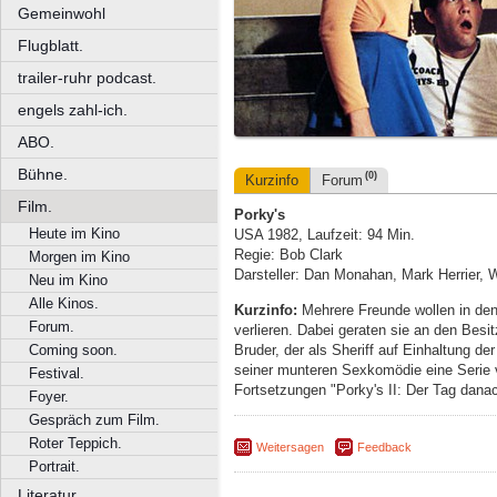
Gemeinwohl
Flugblatt.
trailer-ruhr podcast.
engels zahl-ich.
ABO.
Bühne.
(0)
Kurzinfo
Forum
Film.
Porky's
Heute im Kino
USA 1982, Laufzeit: 94 Min.
Regie: Bob Clark
Morgen im Kino
Darsteller: Dan Monahan, Mark Herrier, W
Neu im Kino
Alle Kinos.
Kurzinfo:
Mehrere Freunde wollen in den 
Forum.
verlieren. Dabei geraten sie an den Bes
Bruder, der als Sheriff auf Einhaltung de
Coming soon.
seiner munteren Sexkomödie eine Serie 
Festival.
Fortsetzungen "Porky's II: Der Tag dana
Foyer.
Gespräch zum Film.
Roter Teppich.
Weitersagen
Feedback
Portrait.
Literatur.