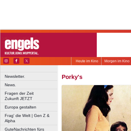
Heute im Kino
Morgen im Kino
Porky's
Newsletter.
News.
Fragen der Zeit
Zukunft JETZT
Europa gestalten
Frag' die Welt | Gen Z &
Alpha
GuteNachrichten fürs