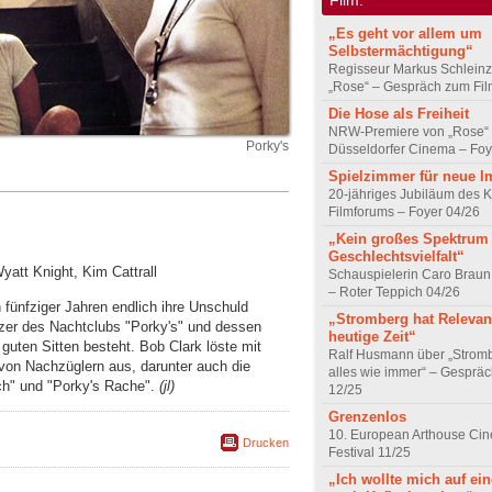
„Es geht vor allem um
Selbstermächtigung“
Regisseur Markus Schleinz
„Rose“ – Gespräch zum Fil
Die Hose als Freiheit
NRW-Premiere von „Rose“
Porky's
Düsseldorfer Cinema – Foy
Spielzimmer für neue I
20-jähriges Jubiläum des K
Filmforums – Foyer 04/26
„Kein großes Spektrum
Geschlechtsvielfalt“
yatt Knight, Kim Cattrall
Schauspielerin Caro Braun
– Roter Teppich 04/26
fünfziger Jahren endlich ihre Unschuld
„Stromberg hat Relevanz
itzer des Nachtclubs "Porky's" und dessen
heutige Zeit“
r guten Sitten besteht. Bob Clark löste mit
Ralf Husmann über „Strom
von Nachzüglern aus, darunter auch die
alles wie immer“ – Gesprä
ch" und "Porky's Rache".
(jl)
12/25
Grenzenlos
10. European Arthouse Ci
Drucken
Festival 11/25
„Ich wollte mich auf ei