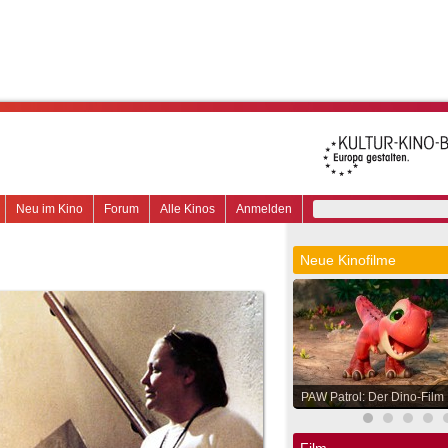
Neu im Kino
Forum
Alle Kinos
Anmelden
Neue Kinofilme
PAW Patrol: Der Dino-Film
Film.