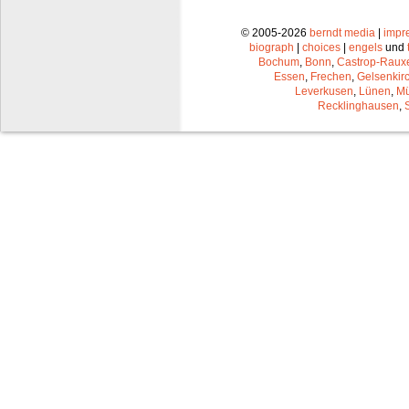
© 2005-2026
berndt media
|
impr
biograph
|
choices
|
engels
und
Bochum
,
Bonn
,
Castrop-Raux
Essen
,
Frechen
,
Gelsenkir
Leverkusen
,
Lünen
,
Mü
Recklinghausen
,