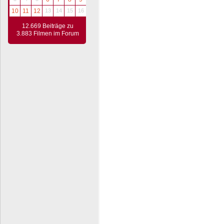
10
11
12
13
14
15
16
12.669 Beiträge zu
3.883 Filmen im Forum