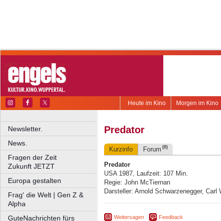
Heute im Kino
Morgen im Kino
Predator
Newsletter.
News.
(0)
Kurzinfo
Forum
Fragen der Zeit
Predator
Zukunft JETZT
USA 1987, Laufzeit: 107 Min.
Europa gestalten
Regie: John McTiernan
Darsteller: Arnold Schwarzenegger, Carl
Frag' die Welt | Gen Z &
Alpha
Weitersagen
Feedback
GuteNachrichten fürs