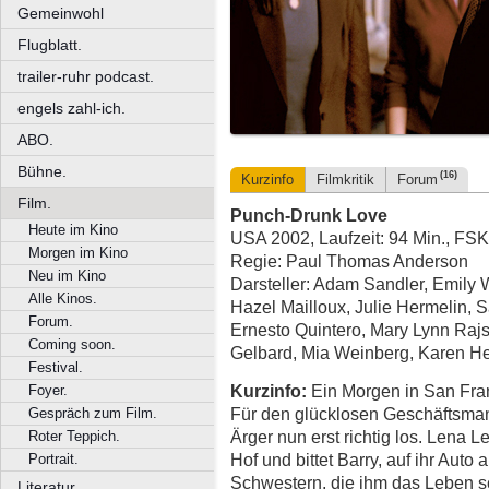
Gemeinwohl
Flugblatt.
trailer-ruhr podcast.
engels zahl-ich.
ABO.
Bühne.
(16)
Kurzinfo
Filmkritik
Forum
Film.
Punch-Drunk Love
Heute im Kino
USA 2002, Laufzeit: 94 Min., FSK
Morgen im Kino
Regie: Paul Thomas Anderson
Neu im Kino
Darsteller: Adam Sandler, Emily
Alle Kinos.
Hazel Mailloux, Julie Hermelin, 
Forum.
Ernesto Quintero, Mary Lynn Rajs
Coming soon.
Gelbard, Mia Weinberg, Karen Her
Festival.
Kurzinfo:
Ein Morgen in San Fran
Foyer.
Für den glücklosen Geschäftsman
Gespräch zum Film.
Ärger nun erst richtig los. Lena 
Roter Teppich.
Hof und bittet Barry, auf ihr Auto
Portrait.
Schwestern, die ihm das Leben s
Literatur.