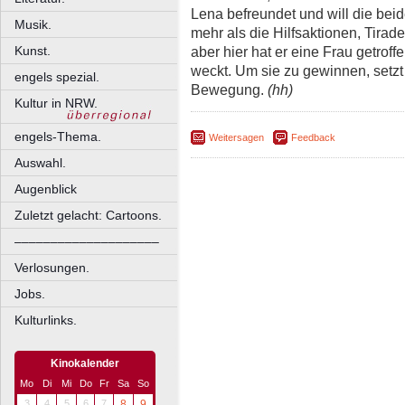
Lena befreundet und will die beid
Musik.
mehr als die Hilfsaktionen, Tirad
aber hier hat er eine Frau getroff
Kunst.
weckt. Um sie zu gewinnen, setzt 
engels spezial.
Bewegung.
(hh)
Kultur in NRW.
engels-Thema.
Weitersagen
Feedback
Auswahl.
Augenblick
Zuletzt gelacht: Cartoons.
––––––––––––––––––––
Verlosungen.
Jobs.
Kulturlinks.
Kinokalender
Mo
Di
Mi
Do
Fr
Sa
So
3
4
5
6
7
8
9