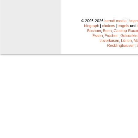
© 2005-2026
berndt media
|
impr
biograph
|
choices
|
engels
und
Bochum
,
Bonn
,
Castrop-Raux
Essen
,
Frechen
,
Gelsenkir
Leverkusen
,
Lünen
,
Mü
Recklinghausen
,