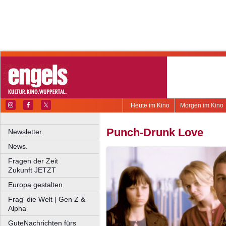
Heute im Kino
Morgen im Kino
Punch-Drunk Love
Newsletter.
News.
Fragen der Zeit
Zukunft JETZT
Europa gestalten
Frag' die Welt | Gen Z &
Alpha
GuteNachrichten fürs