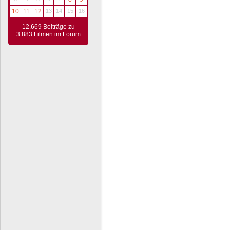
10
11
12
13
14
15
16
12.669 Beiträge zu
3.883 Filmen im Forum