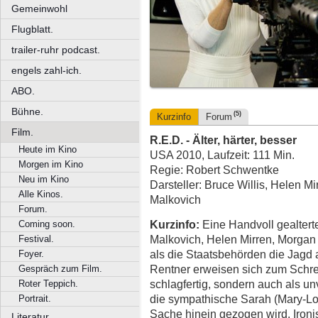
Gemeinwohl
Flugblatt.
trailer-ruhr podcast.
engels zahl-ich.
ABO.
Bühne.
(5)
Kurzinfo
Forum
Film.
R.E.D. - Älter, härter, besser
Heute im Kino
USA 2010, Laufzeit: 111 Min.
Morgen im Kino
Regie: Robert Schwentke
Neu im Kino
Darsteller: Bruce Willis, Helen 
Alle Kinos.
Malkovich
Forum.
Kurzinfo:
Eine Handvoll gealterte
Coming soon.
Malkovich, Helen Mirren, Morgan
Festival.
als die Staatsbehörden die Jagd a
Foyer.
Rentner erweisen sich zum Schrec
Gespräch zum Film.
schlagfertig, sondern auch als u
Roter Teppich.
die sympathische Sarah (Mary-Lou
Portrait.
Sache hinein gezogen wird. Ironi
Literatur.