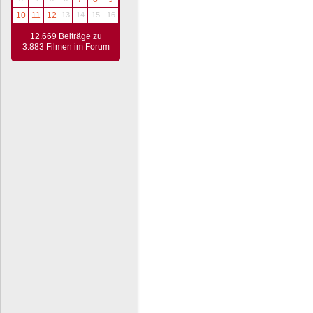
10
11
12
13
14
15
16
12.669 Beiträge zu
3.883 Filmen im Forum