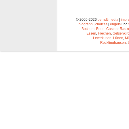
© 2005-2026
berndt media
|
impr
biograph
|
choices
|
engels
und
Bochum
,
Bonn
,
Castrop-Raux
Essen
,
Frechen
,
Gelsenkir
Leverkusen
,
Lünen
,
Mü
Recklinghausen
,