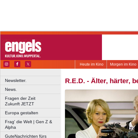
Heute im Kino
Morgen im Kino
R.E.D. - Älter, härter, 
Newsletter.
News.
Fragen der Zeit
Zukunft JETZT
Europa gestalten
Frag' die Welt | Gen Z &
Alpha
GuteNachrichten fürs