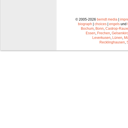
© 2005-2026
berndt media
|
impr
biograph
|
choices
|
engels
und
Bochum
,
Bonn
,
Castrop-Raux
Essen
,
Frechen
,
Gelsenkir
Leverkusen
,
Lünen
,
Mü
Recklinghausen
,