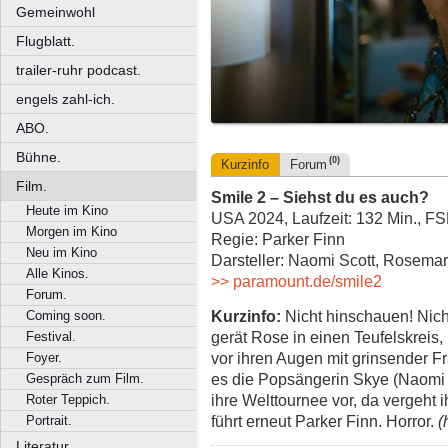
Gemeinwohl
Flugblatt.
trailer-ruhr podcast.
engels zahl-ich.
ABO.
Bühne.
(0)
Kurzinfo
Forum
Film.
Smile 2 – Siehst du es auch?
Heute im Kino
USA 2024, Laufzeit: 132 Min., F
Morgen im Kino
Regie: Parker Finn
Neu im Kino
Darsteller: Naomi Scott, Rosema
Alle Kinos.
>> paramount.de/smile2
Forum.
Kurzinfo:
Nicht hinschauen! Nicht
Coming soon.
gerät Rose in einen Teufelskreis,
Festival.
vor ihren Augen mit grinsender Fra
Foyer.
es die Popsängerin Skye (Naomi S
Gespräch zum Film.
ihre Welttournee vor, da vergeht
Roter Teppich.
führt erneut Parker Finn. Horror.
(
Portrait.
Literatur.