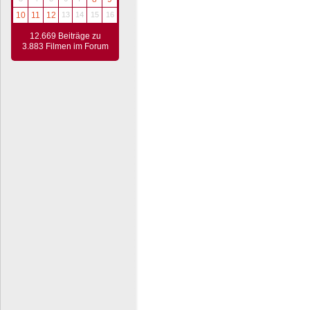
10
11
12
13
14
15
16
12.669 Beiträge zu
3.883 Filmen im Forum