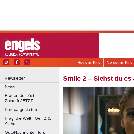
Heute im Kino
Morgen im Kino
Smile 2 – Siehst du es
Newsletter.
News.
Fragen der Zeit
Zukunft JETZT
Europa gestalten
Frag' die Welt | Gen Z &
Alpha
GuteNachrichten fürs