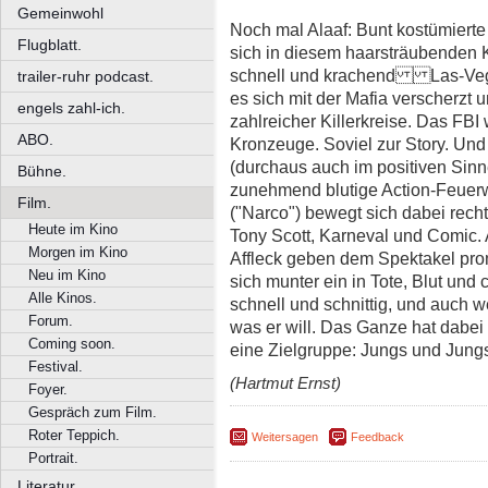
Gemeinwohl
Noch mal Alaaf: Bunt kostümierte
Flugblatt.
sich in diesem haarsträubenden K
schnell und krachend Las-Vega
trailer-ruhr podcast.
es sich mit der Mafia verscherzt 
engels zahl-ich.
zahlreicher Killerkreise. Das FBI
ABO.
Kronzeuge. Soviel zur Story. Und 
(durchaus auch im positiven Sinne
Bühne.
zunehmend blutige Action-Feuer
Film.
("Narco") bewegt sich dabei rech
Heute im Kino
Tony Scott, Karneval und Comic. 
Morgen im Kino
Affleck geben dem Spektakel pr
Neu im Kino
sich munter ein in Tote, Blut und
Alle Kinos.
schnell und schnittig, und auch w
Forum.
was er will. Das Ganze hat dabei
Coming soon.
eine Zielgruppe: Jungs und Jung
Festival.
(Hartmut Ernst)
Foyer.
Gespräch zum Film.
Roter Teppich.
Weitersagen
Feedback
Portrait.
Literatur.