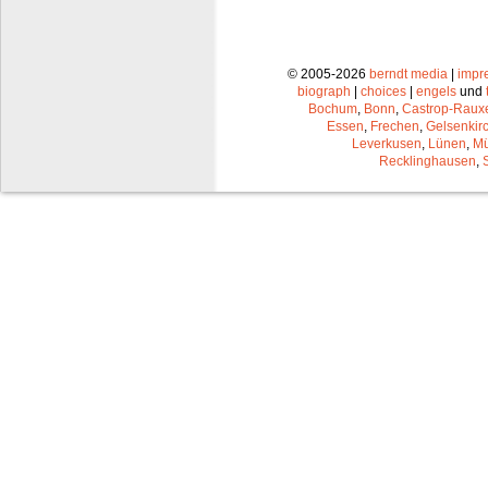
© 2005-2026
berndt media
|
impr
biograph
|
choices
|
engels
und
Bochum
,
Bonn
,
Castrop-Raux
Essen
,
Frechen
,
Gelsenkir
Leverkusen
,
Lünen
,
Mü
Recklinghausen
,