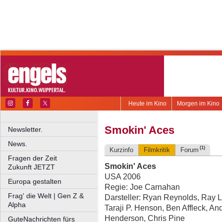
Heute im Kino
Morgen im Kino
Smokin' Aces
Newsletter.
News.
(1)
Kurzinfo
Filmkritik
Forum
Fragen der Zeit
Smokin' Aces
Zukunft JETZT
USA 2006
Europa gestalten
Regie: Joe Carnahan
Frag' die Welt | Gen Z &
Darsteller: Ryan Reynolds, Ray Li
Alpha
Taraji P. Henson, Ben Affleck, A
Henderson, Chris Pine
GuteNachrichten fürs