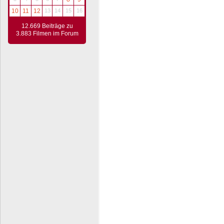
10
11
12
13
14
15
16
12.669 Beiträge zu
3.883 Filmen im Forum