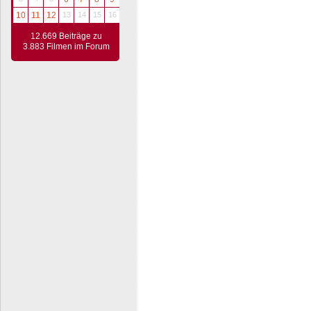
10
11
12
13
14
15
16
12.669 Beiträge zu
3.883 Filmen im Forum