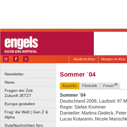
Heute im Kino
Morgen im Kino
Sommer ´04
Newsletter.
News.
(3)
Kurzinfo
Filmkritik
Forum
Fragen der Zeit
Sommer ´04
Zukunft JETZT
Deutschland 2006, Laufzeit: 97 M
Europa gestalten
Regie: Stefan Krohmer
Frag' die Welt | Gen Z &
Darsteller: Martina Gedeck, Pete
Alpha
Lucas Kotaranin, Nicole Marischk
GuteNachrichten fürs