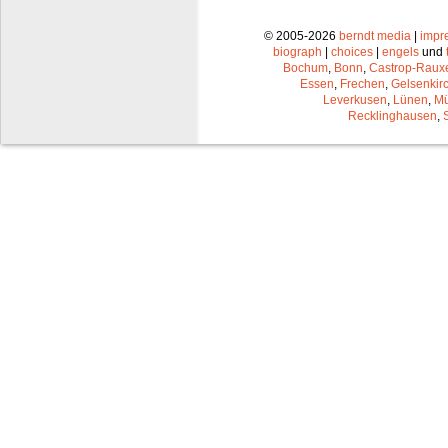
© 2005-2026
berndt media
|
impr
biograph
|
choices
|
engels
und
Bochum
,
Bonn
,
Castrop-Raux
Essen
,
Frechen
,
Gelsenkir
Leverkusen
,
Lünen
,
Mü
Recklinghausen
,