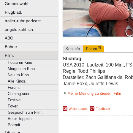
Gemeinwohl
Flugblatt.
trailer-ruhr podcast.
engels zahl-ich.
ABO.
Bühne.
(0)
Kurzinfo
Forum
Film.
Stichtag
Heute im Kino
USA 2010, Laufzeit: 100 Min., F
Morgen im Kino
Regie: Todd Phillips
Neu im Kino
Darsteller: Zach Galifianakis, R
Alle Kinos.
Jamie Foxx, Juliette Lewis
Forum.
Meine Meinung zu diesem Film
Coming soon.
Festival.
Foyer.
Weitersagen
Feedback
Gespräch zum Film.
Roter Teppich.
Portrait.
Literatur.