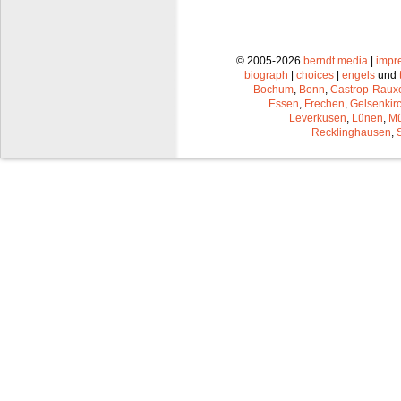
© 2005-2026
berndt media
|
impr
biograph
|
choices
|
engels
und
Bochum
,
Bonn
,
Castrop-Raux
Essen
,
Frechen
,
Gelsenkir
Leverkusen
,
Lünen
,
Mü
Recklinghausen
,