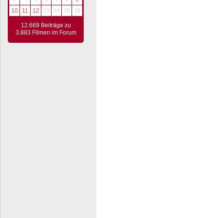
10
11
12
13
14
15
16
12.669 Beiträge zu
3.883 Filmen im Forum