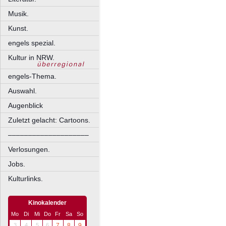
Musik.
Kunst.
engels spezial.
Kultur in NRW.
engels-Thema.
Auswahl.
Augenblick
Zuletzt gelacht: Cartoons.
––––––––––––––––––––
Verlosungen.
Jobs.
Kulturlinks.
Kinokalender
Mo
Di
Mi
Do
Fr
Sa
So
3
4
5
6
7
8
9