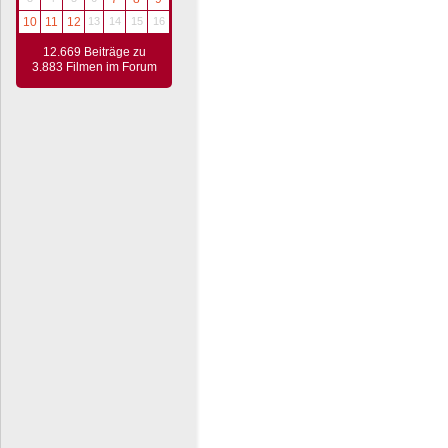
10
11
12
13
14
15
16
12.669 Beiträge zu
3.883 Filmen im Forum