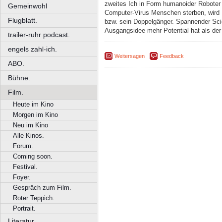
zweites Ich in Form humanoider Roboter d
Gemeinwohl
Computer-Virus Menschen sterben, wird F
Flugblatt.
bzw. sein Doppelgänger. Spannender Scien
Ausgangsidee mehr Potential hat als der
trailer-ruhr podcast.
engels zahl-ich.
Weitersagen
Feedback
ABO.
Bühne.
Film.
Heute im Kino
Morgen im Kino
Neu im Kino
Alle Kinos.
Forum.
Coming soon.
Festival.
Foyer.
Gespräch zum Film.
Roter Teppich.
Portrait.
Literatur.