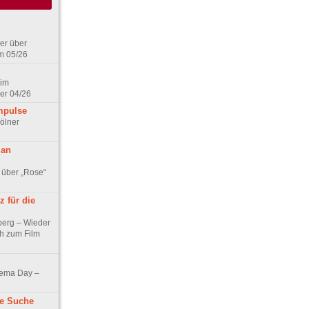
er über
m 05/26
 im
er 04/26
mpulse
ölner
 an
 über „Rose“
 für die
berg – Wieder
ch zum Film
nema Day –
ne Suche