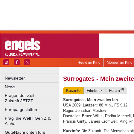
Heute im Kino
Morgen im Kino
Surrogates - Mein zweite
Newsletter.
News.
(3)
Kurzinfo
Filmkritik
Forum
Fragen der Zeit
Surrogates - Mein zweites Ich
Zukunft JETZT
USA 2009, Laufzeit: 88 Min., FSK 12
Europa gestalten
Regie: Jonathan Mostow
Darsteller: Bruce Willis, Radha Mitchel
Frag' die Welt | Gen Z &
Francis Ginty, James Cromwell, Ving Rh
Alpha
Kurzinfo:
Die Zukunft: Die Menschen sit
GuteNachrichten fürs