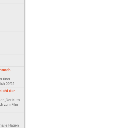
ennoch
er über
pich 09/25
nicht der
er „Der Kuss
ch zum Film
thalle Hagen