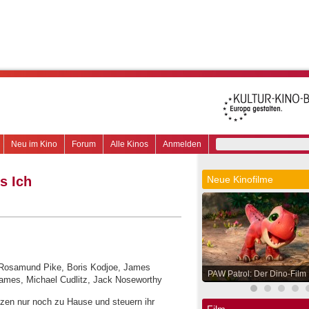
Neu im Kino
Forum
Alle Kinos
Anmelden
s Ich
Neue Kinofilme
l, Rosamund Pike, Boris Kodjoe, James
PAW Patrol: Der Dino-Film
ames, Michael Cudlitz, Jack Noseworthy
zen nur noch zu Hause und steuern ihr
Film.