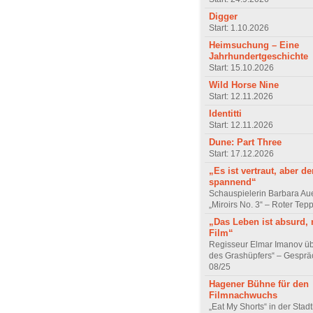
Digger
Start: 1.10.2026
Heimsuchung – Eine
Jahrhundertgeschichte
Start: 15.10.2026
Wild Horse Nine
Start: 12.11.2026
Identitti
Start: 12.11.2026
Dune: Part Three
Start: 17.12.2026
„Es ist vertraut, aber d
spannend“
Schauspielerin Barbara Au
„Miroirs No. 3“ – Roter Tep
„Das Leben ist absurd, 
Film“
Regisseur Elmar Imanov üb
des Grashüpfers“ – Gesprä
08/25
Hagener Bühne für den
Filmnachwuchs
„Eat My Shorts“ in der Stad