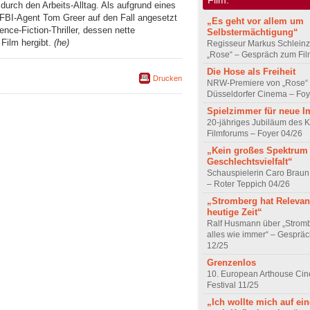
urch den Arbeits-Alltag. Als aufgrund eines
BI-Agent Tom Greer auf den Fall angesetzt 
„Es geht vor allem um
ce-Fiction-Thriller, dessen nette
Selbstermächtigung“
 Film hergibt.
(he)
Regisseur Markus Schleinz
„Rose“ – Gespräch zum Fil
Die Hose als Freiheit
Drucken
NRW-Premiere von „Rose“
Düsseldorfer Cinema – Foy
Spielzimmer für neue I
20-jähriges Jubiläum des K
Filmforums – Foyer 04/26
„Kein großes Spektrum
Geschlechtsvielfalt“
Schauspielerin Caro Braun
– Roter Teppich 04/26
„Stromberg hat Relevanz
heutige Zeit“
Ralf Husmann über „Strom
alles wie immer“ – Gesprä
12/25
Grenzenlos
10. European Arthouse Ci
Festival 11/25
„Ich wollte mich auf ei