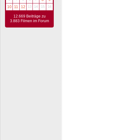
10
11
12
13
14
15
16
12.669 Beiträge zu
3.883 Filmen im Forum