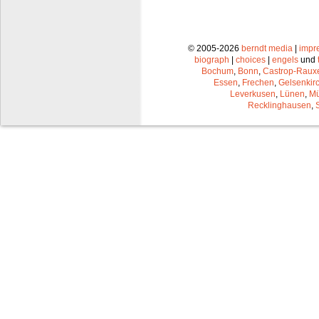
© 2005-2026
berndt media
|
impr
biograph
|
choices
|
engels
und
Bochum
,
Bonn
,
Castrop-Raux
Essen
,
Frechen
,
Gelsenkir
Leverkusen
,
Lünen
,
Mü
Recklinghausen
,