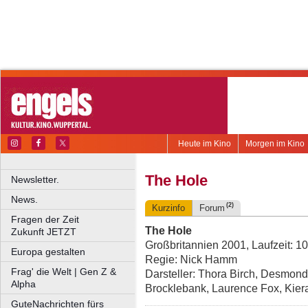
Heute im Kino
Morgen im Kino
The Hole
Newsletter.
News.
(2)
Kurzinfo
Forum
Fragen der Zeit
The Hole
Zukunft JETZT
Großbritannien 2001, Laufzeit: 10
Europa gestalten
Regie: Nick Hamm
Frag' die Welt | Gen Z &
Darsteller: Thora Birch, Desmond
Alpha
Brocklebank, Laurence Fox, Kier
GuteNachrichten fürs