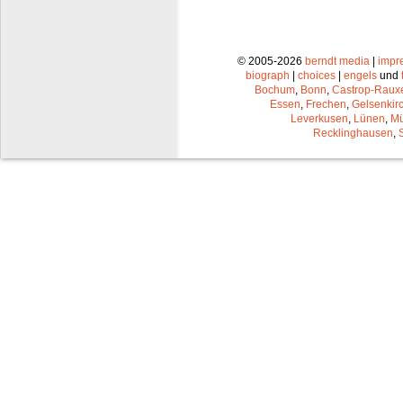
© 2005-2026
berndt media
|
impr
biograph
|
choices
|
engels
und
Bochum
,
Bonn
,
Castrop-Raux
Essen
,
Frechen
,
Gelsenkir
Leverkusen
,
Lünen
,
Mü
Recklinghausen
,