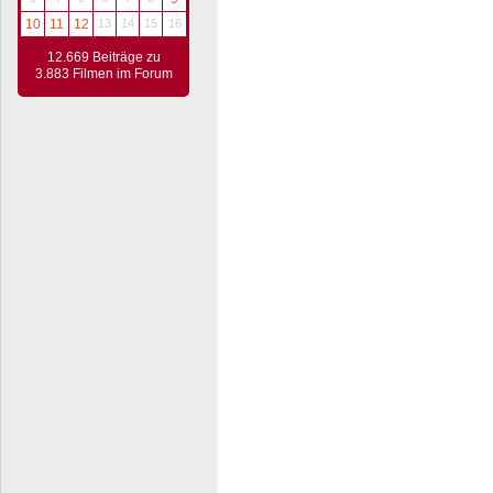
10
11
12
13
14
15
16
12.669 Beiträge zu
3.883 Filmen im Forum