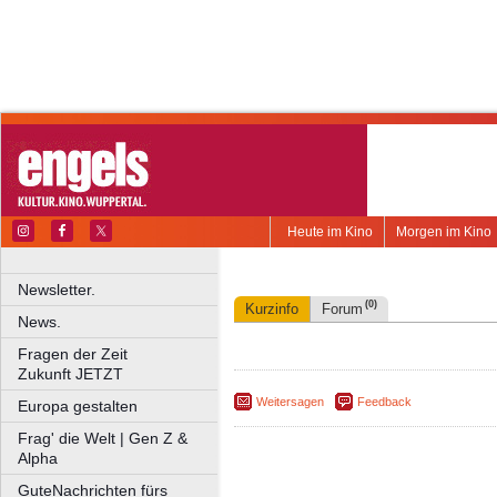
Heute im Kino
Morgen im Kino
Newsletter.
(0)
Kurzinfo
Forum
News.
Fragen der Zeit
Zukunft JETZT
Weitersagen
Feedback
Europa gestalten
Frag' die Welt | Gen Z &
Alpha
GuteNachrichten fürs