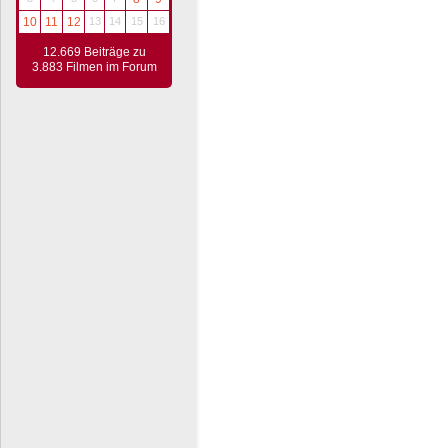
10
11
12
13
14
15
16
12.669 Beiträge zu
3.883 Filmen im Forum