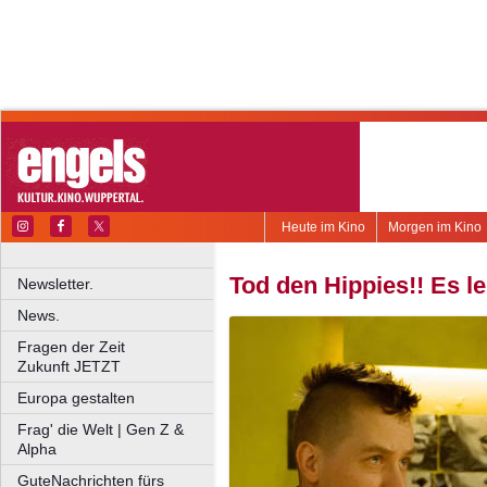
Heute im Kino
Morgen im Kino
Tod den Hippies!! Es l
Newsletter.
News.
Fragen der Zeit
Zukunft JETZT
Europa gestalten
Frag' die Welt | Gen Z &
Alpha
GuteNachrichten fürs