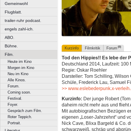
Gemeinwohl
Flugblatt.
trailer-ruhr podcast.
engels zahl-ich.
ABO.
Bühne.
(0)
Kurzinfo
Filmkritik
Forum
Film.
Tod den Hippies!! Es lebe der 
Heute im Kino
Deutschland 2014, Laufzeit: 100 
Morgen im Kino
Regie: Oskar Roehler
Neu im Kino
Darsteller: Tom Schilling, Wilso
Alle Kinos.
Schüle, Frederick Lau, Samuel F
Forum.
>> www.eslebederpunk.x-verleih
Coming soon.
Kurzinfo:
Der junge Robert (Tom S
Festival.
daheim nicht mehr aus und flieht
Foyer.
Mit autobiografischen Bezügen e
Gespräch zum Film.
eigenen „Loser-Jahrzehnt“ und vo
Roter Teppich.
Nick Cave, Blixa Bargeld & Co. du
Portrait.
schwarzweiß, schräg und abgrün
Literatur.