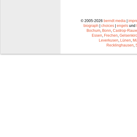
© 2005-2026
berndt media
|
impr
biograph
|
choices
|
engels
und
Bochum
,
Bonn
,
Castrop-Raux
Essen
,
Frechen
,
Gelsenkir
Leverkusen
,
Lünen
,
Mü
Recklinghausen
,