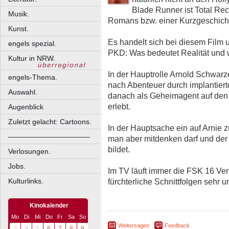
Blade Runner ist Total Rec
Musik.
Romans bzw. einer Kurzgeschich
Kunst.
Es handelt sich bei diesem Film 
engels spezial.
PKD: Was bedeutet Realität und w
Kultur in NRW.
In der Hauptrolle Arnold Schwar
engels-Thema.
nach Abenteuer durch implantiert
Auswahl.
danach als Geheimagent auf den M
erlebt.
Augenblick
Zuletzt gelacht: Cartoons.
In der Hauptsache ein auf Arnie z
––––––––––––––––––––
man aber mitdenken darf und der
bildet.
Verlosungen.
Jobs.
Im TV läuft immer die FSK 16 Ver
fürchterliche Schnittfolgen sehr u
Kulturlinks.
Kinokalender
Mo
Di
Mi
Do
Fr
Sa
So
Weitersagen
Feedback
3
4
5
6
7
8
9