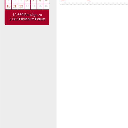
10
11
12
13
14
15
16
12.669 Beiträge zu
3.883 Filmen im Forum