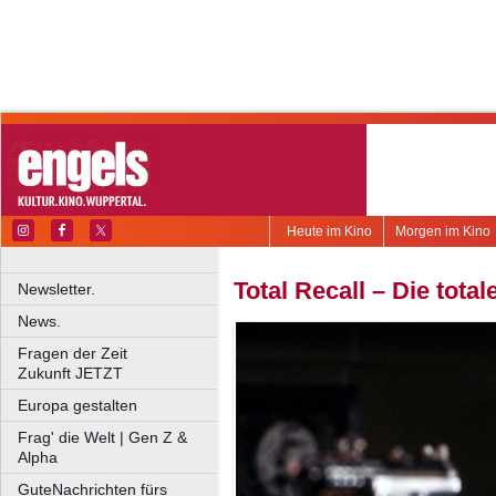
Heute im Kino
Morgen im Kino
Total Recall – Die tota
Newsletter.
News.
Fragen der Zeit
Zukunft JETZT
Europa gestalten
Frag' die Welt | Gen Z &
Alpha
GuteNachrichten fürs