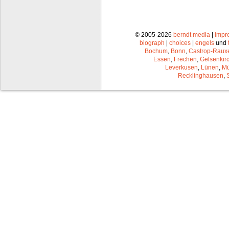
© 2005-2026
berndt media
|
impr
biograph
|
choices
|
engels
und
Bochum
,
Bonn
,
Castrop-Raux
Essen
,
Frechen
,
Gelsenkir
Leverkusen
,
Lünen
,
Mü
Recklinghausen
,