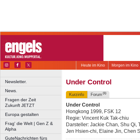
Heute im Kino
Morgen im Kino
Under Control
Newsletter.
News.
(1)
Kurzinfo
Forum
Fragen der Zeit
Under Control
Zukunft JETZT
Hongkong 1999, FSK 12
Europa gestalten
Regie: Vincent Kuk Tak-chiu
Frag' die Welt | Gen Z &
Darsteller: Jackie Chan, Shu Qi,
Alpha
Jen Hsien-chi, Elaine Jin, Chen
GuteNachrichten fürs