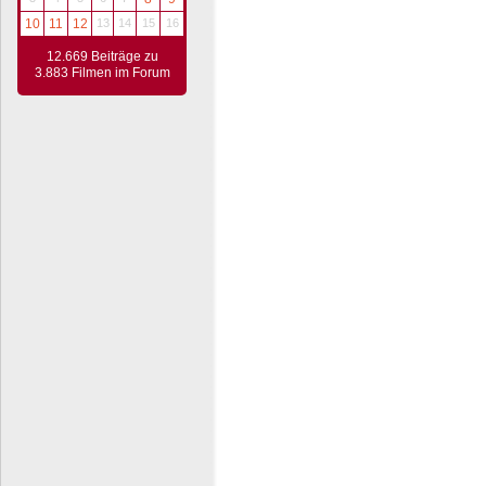
10
11
12
13
14
15
16
12.669 Beiträge zu
3.883 Filmen im Forum