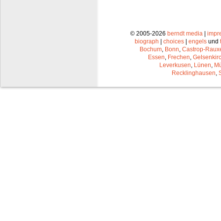
© 2005-2026
berndt media
|
impr
biograph
|
choices
|
engels
und
Bochum
,
Bonn
,
Castrop-Raux
Essen
,
Frechen
,
Gelsenkir
Leverkusen
,
Lünen
,
Mü
Recklinghausen
,