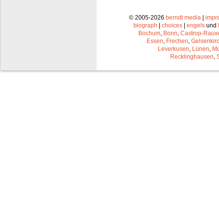
© 2005-2026
berndt media
|
impr
biograph
|
choices
|
engels
und
Bochum
,
Bonn
,
Castrop-Raux
Essen
,
Frechen
,
Gelsenkir
Leverkusen
,
Lünen
,
Mü
Recklinghausen
,