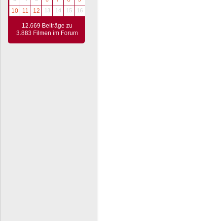
10
11
12
13
14
15
16
12.669 Beiträge zu
3.883 Filmen im Forum