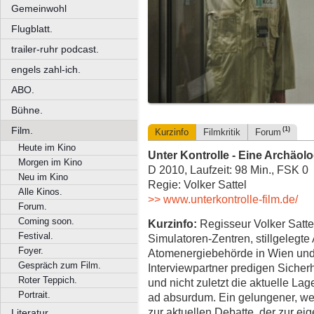
Gemeinwohl
Flugblatt.
trailer-ruhr podcast.
engels zahl-ich.
ABO.
Bühne.
Film.
(1)
Kurzinfo
Filmkritik
Forum
Heute im Kino
Unter Kontrolle - Eine Archäolo
Morgen im Kino
D 2010, Laufzeit: 98 Min., FSK 0
Neu im Kino
Regie: Volker Sattel
Alle Kinos.
>> www.unterkontrolle-film.de/
Forum.
Coming soon.
Kurzinfo:
Regisseur Volker Satte
Festival.
Simulatoren-Zentren, stillgelegte
Foyer.
Atomenergiebehörde in Wien und
Gespräch zum Film.
Interviewpartner predigen Sicherhe
Roter Teppich.
und nicht zuletzt die aktuelle L
Portrait.
ad absurdum. Ein gelungener, we
zur aktuellen Debatte, der zur ei
Literatur.