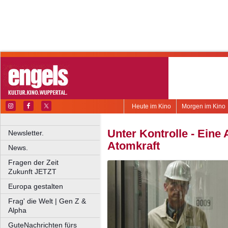
Heute im Kino
Morgen im Kino
Unter Kontrolle - Eine
Newsletter.
Atomkraft
News.
Fragen der Zeit
Zukunft JETZT
Europa gestalten
Frag' die Welt | Gen Z &
Alpha
GuteNachrichten fürs