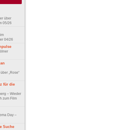
er über
m 05/26
 im
er 04/26
mpulse
ölner
 an
 über „Rose“
 für die
berg – Wieder
ch zum Film
nema Day –
ne Suche