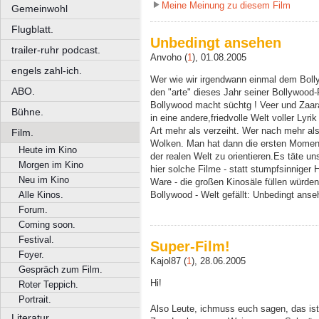
Meine Meinung zu diesem Film
Gemeinwohl
Flugblatt.
Unbedingt ansehen
trailer-ruhr podcast.
Anvoho (
1
), 01.08.2005
engels zahl-ich.
Wer wie wir irgendwann einmal dem Bolly
ABO.
den "arte" dieses Jahr seiner Bollywood-
Bollywood macht süchtg ! Veer und Zaara 
Bühne.
in eine andere,friedvolle Welt voller Ly
Art mehr als verzeiht. Wer nach mehr als
Film.
Wolken. Man hat dann die ersten Momente
Heute im Kino
der realen Welt zu orientieren.Es täte un
Morgen im Kino
hier solche Filme - statt stumpfsinniger 
Neu im Kino
Ware - die großen Kinosäle füllen würden
Bollywood - Welt gefällt: Unbedingt anse
Alle Kinos.
Forum.
Coming soon.
Festival.
Super-Film!
Foyer.
Kajol87 (
1
), 28.06.2005
Gespräch zum Film.
Hi!
Roter Teppich.
Portrait.
Also Leute, ichmuss euch sagen, das ist 
Literatur.