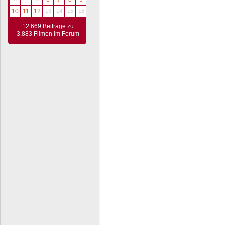
10
11
12
13
14
15
16
12.669 Beiträge zu
3.883 Filmen im Forum