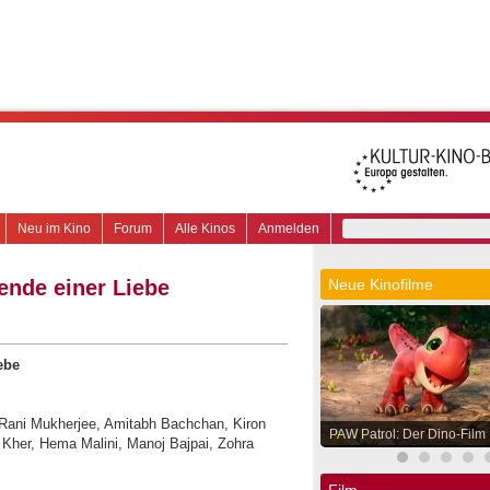
Neu im Kino
Forum
Alle Kinos
Anmelden
ende einer Liebe
Neue Kinofilme
ebe
, Rani Mukherjee, Amitabh Bachchan, Kiron
PAW Patrol: Der Dino-Film
 Kher, Hema Malini, Manoj Bajpai, Zohra
Film.