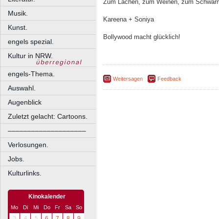
Zum Lachen, zum Weinen, zum Schwärme
Musik.
Kareena + Soniya
Kunst.
Bollywood macht glücklich!
engels spezial.
Kultur in NRW.
engels-Thema.
Weitersagen
Feedback
Auswahl.
Augenblick
Zuletzt gelacht: Cartoons.
––––––––––––––––––––
Verlosungen.
Jobs.
Kulturlinks.
Kinokalender
Mo
Di
Mi
Do
Fr
Sa
So
3
4
5
6
7
8
9