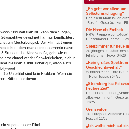
„Es geht vor allem um
Selbstermächtigung“
Regisseur Markus Schleinz
„Rose“ – Gespräch zum Fil
Die Hose als Freiheit
wood-Kino verfallen ist, kann dem Slogan,
NRW-Premiere von „Rose“
Retrospektive gewidmet hat, nur beipflichten:
Düsseldorfer Cinema – Foy
ist ein Musterbeispiel. Der Film läßt einen
Spielzimmer für neue I
rik versinken, dem man seine charmante naive
20-jähriges Jubiläum des K
 3 Stunden das Kino verläßt, geht wie auf
Filmforums – Foyer 04/26
 erst einmal wieder Schwierigkeiten, sich in
„Kein großes Spektrum
serer hiesigen Kultur sicher gut, wenn auch
Geschlechtsvielfalt“
Hollywood -
Schauspielerin Caro Braun
. Die Untertitel sind kein Problem. Wem die
– Roter Teppich 04/26
hen. Bitte mehr davon.
„Stromberg hat Relevanz
heutige Zeit“
Ralf Husmann über „Strom
alles wie immer“ – Gesprä
12/25
Grenzenlos
10. European Arthouse Ci
Festival 11/25
ein super-schöner Film!!!
„Ich wollte mich auf ei