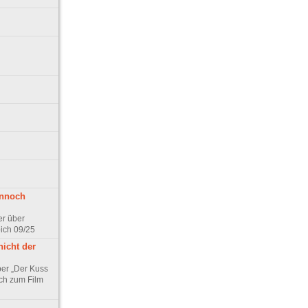
ennoch
er über
pich 09/25
nicht der
er „Der Kuss
ch zum Film