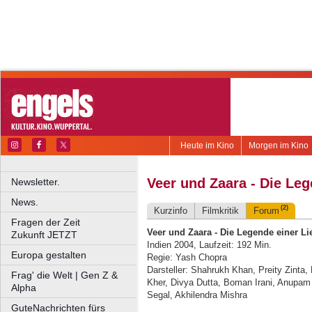
Heute im Kino
Morgen im Kino
Veer und Zaara - Die Leg
Newsletter.
News.
(2)
Kurzinfo
Filmkritik
Forum
Fragen der Zeit
Veer und Zaara - Die Legende einer Li
Zukunft JETZT
Indien 2004, Laufzeit: 192 Min.
Europa gestalten
Regie: Yash Chopra
Darsteller: Shahrukh Khan, Preity Zinta
Frag' die Welt | Gen Z &
Kher, Divya Dutta, Boman Irani, Anupam
Alpha
Segal, Akhilendra Mishra
GuteNachrichten fürs