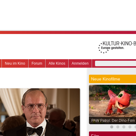
Neu im Kino
Forum
Alle Kinos
Anmelden
Neue Kinofilme
PAW Patrol: Der Dino-Film
Film.