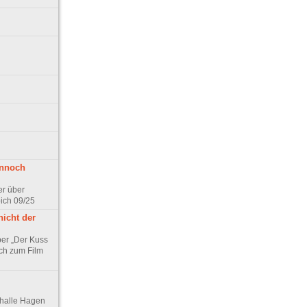
ennoch
er über
pich 09/25
nicht der
er „Der Kuss
ch zum Film
thalle Hagen