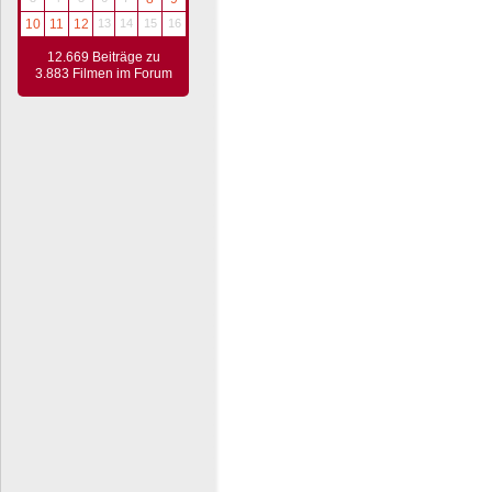
10
11
12
13
14
15
16
12.669 Beiträge zu
3.883 Filmen im Forum