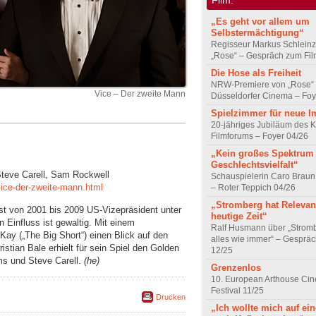
„Es geht vor allem um
Selbstermächtigung“
Regisseur Markus Schleinz
„Rose“ – Gespräch zum Fil
Die Hose als Freiheit
NRW-Premiere von „Rose“
Vice – Der zweite Mann
Düsseldorfer Cinema – Foy
Spielzimmer für neue I
20-jähriges Jubiläum des K
Filmforums – Foyer 04/26
„Kein großes Spektrum
Geschlechtsvielfalt“
Steve Carell, Sam Rockwell
Schauspielerin Caro Braun
ice-der-zweite-mann.html
– Roter Teppich 04/26
„Stromberg hat Relevanz
st von 2001 bis 2009 US-Vizepräsident unter
heutige Zeit“
Einfluss ist gewaltig. Mit einem
Ralf Husmann über „Strom
ay („The Big Short“) einen Blick auf den
alles wie immer“ – Gesprä
istian Bale erhielt für sein Spiel den Golden
12/25
ms und Steve Carell.
(he)
Grenzenlos
10. European Arthouse Ci
Festival 11/25
Drucken
„Ich wollte mich auf ei