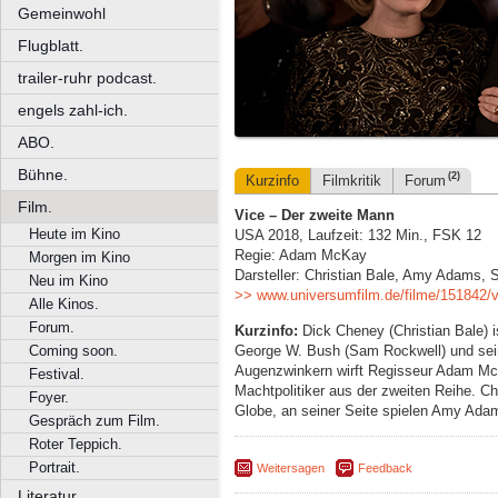
Gemeinwohl
Flugblatt.
trailer-ruhr podcast.
engels zahl-ich.
ABO.
Bühne.
(2)
Kurzinfo
Filmkritik
Forum
Film.
Vice – Der zweite Mann
Heute im Kino
USA 2018, Laufzeit: 132 Min., FSK 12
Regie: Adam McKay
Morgen im Kino
Darsteller: Christian Bale, Amy Adams, 
Neu im Kino
>> www.universumfilm.de/filme/151842/v
Alle Kinos.
Forum.
Kurzinfo:
Dick Cheney (Christian Bale) i
George W. Bush (Sam Rockwell) und sein 
Coming soon.
Augenzwinkern wirft Regisseur Adam McK
Festival.
Machtpolitiker aus der zweiten Reihe. Chr
Foyer.
Globe, an seiner Seite spielen Amy Ada
Gespräch zum Film.
Roter Teppich.
Portrait.
Weitersagen
Feedback
Literatur.