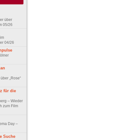
er über
m 05/26
 im
er 04/26
mpulse
ölner
 an
 über „Rose“
 für die
berg – Wieder
ch zum Film
nema Day –
ne Suche