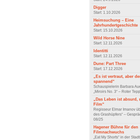
Digger
Start: 1.10.2026
Heimsuchung – Eine
Jahrhundertgeschichte
Start: 15.10.2026
Wild Horse Nine
Start: 12.11.2026
Identitti
Start: 12.11.2026
Dune: Part Three
Start: 17.12.2026
„Es ist vertraut, aber d
spannend“
Schauspielerin Barbara Au
„Miroirs No. 3“ – Roter Tep
„Das Leben ist absurd, 
Film“
Regisseur Elmar Imanov üb
des Grashüpfers“ – Gesprä
08/25
Hagener Bühne für den
Filmnachwuchs
„Eat My Shorts“ in der Stad