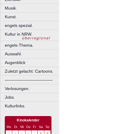
Musik.
Kunst.
engels spezial.
Kultur in NRW.
engels-Thema.
Auswahl.
Augenblick
Zuletzt gelacht: Cartoons.
––––––––––––––––––––
Verlosungen.
Jobs.
Kulturlinks.
Kinokalender
Mo
Di
Mi
Do
Fr
Sa
So
3
4
5
6
7
8
9