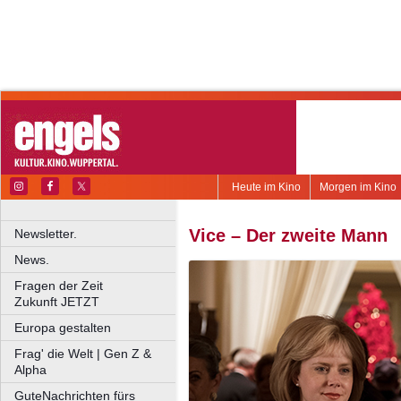
Heute im Kino
Morgen im Kino
Vice – Der zweite Mann
Newsletter.
News.
Fragen der Zeit
Zukunft JETZT
Europa gestalten
Frag' die Welt | Gen Z &
Alpha
GuteNachrichten fürs