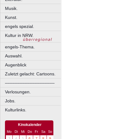
Musik.
Kunst.
engels spezial.
Kultur in NRW.
engels-Thema.
Auswahl.
Augenblick
Zuletzt gelacht: Cartoons.
––––––––––––––––––––
Verlosungen.
Jobs.
Kulturlinks.
Kinokalender
Mo
Di
Mi
Do
Fr
Sa
So
3
4
5
6
7
8
9