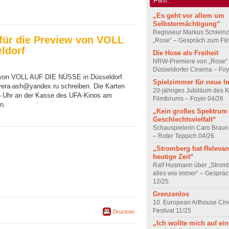
„Es geht vor allem um
Selbstermächtigung“
Regisseur Markus Schleinz
 für die Preview von VOLL
„Rose“ – Gespräch zum Fil
ldorf
Die Hose als Freiheit
NRW-Premiere von „Rose“
Düsseldorfer Cinema – Foy
w von VOLL AUF DIE NÜSSE in Düsseldorf.
Spielzimmer für neue I
n vera-ash@yandex.ru schreiben. Die Karten
20-jähriges Jubiläum des K
5 Uhr an der Kasse des UFA-Kinos am
Filmforums – Foyer 04/26
n.
„Kein großes Spektrum
Geschlechtsvielfalt“
Schauspielerin Caro Braun
– Roter Teppich 04/26
„Stromberg hat Relevanz
heutige Zeit“
Ralf Husmann über „Strom
alles wie immer“ – Gesprä
12/25
Grenzenlos
10. European Arthouse Ci
Festival 11/25
Drucken
„Ich wollte mich auf ei