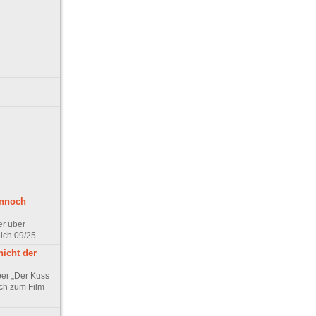
ennoch
er über
pich 09/25
nicht der
er „Der Kuss
ch zum Film