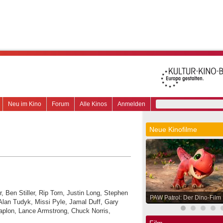
Neu im Kino
Forum
Alle Kinos
Anmelden
Neue Kinofilme
r, Ben Stiller, Rip Torn, Justin Long, Stephen
PAW Patrol: Der Dino-Film
 Alan Tudyk, Missi Pyle, Jamal Duff, Gary
aplon, Lance Armstrong, Chuck Norris,
Film.