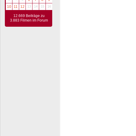
10
11
12
13
14
15
16
12.669 Beiträge zu
3.883 Filmen im Forum