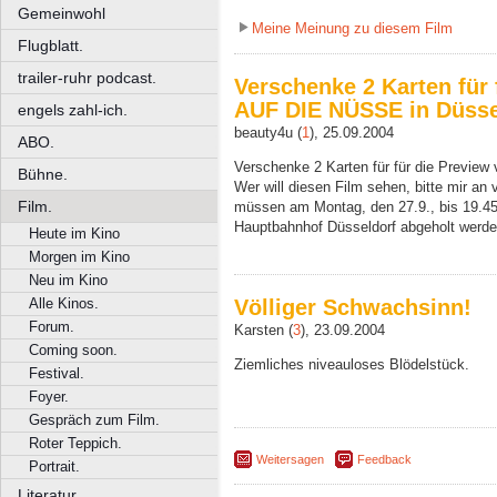
Gemeinwohl
Meine Meinung zu diesem Film
Flugblatt.
trailer-ruhr podcast.
Verschenke 2 Karten für
AUF DIE NÜSSE in Düsse
engels zahl-ich.
beauty4u (
1
), 25.09.2004
ABO.
Verschenke 2 Karten für für die Previe
Bühne.
Wer will diesen Film sehen, bitte mir a
Film.
müssen am Montag, den 27.9., bis 19.4
Hauptbahnhof Düsseldorf abgeholt werde
Heute im Kino
Morgen im Kino
Neu im Kino
Alle Kinos.
Völliger Schwachsinn!
Forum.
Karsten (
3
), 23.09.2004
Coming soon.
Ziemliches niveauloses Blödelstück.
Festival.
Foyer.
Gespräch zum Film.
Roter Teppich.
Weitersagen
Feedback
Portrait.
Literatur.