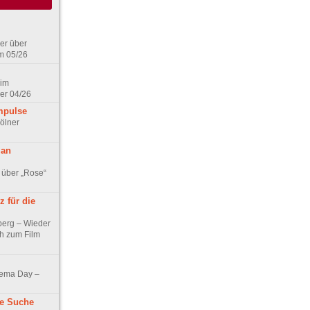
er über
m 05/26
 im
er 04/26
mpulse
ölner
 an
 über „Rose“
 für die
berg – Wieder
ch zum Film
nema Day –
ne Suche