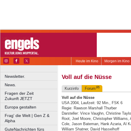
Heute im Kino
Morgen im Kino
Voll auf die Nüsse
Newsletter.
News.
(2)
Kurzinfo
Forum
Fragen der Zeit
Voll auf die Nüsse
Zukunft JETZT
USA 2004, Laufzeit: 92 Min., FSK 6
Europa gestalten
Regie: Rawson Marshall Thurber
Darsteller: Vince Vaughn, Christine Taylo
Frag' die Welt | Gen Z &
Root, Joel Moore, Christopher Williams,
Alpha
Cole, Jason Bateman, Hank Azaria, Al K
GuteNachrichten fürs
William Shatner, David Hasselhoff