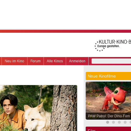
Neu im Kino
Forum
Alle Kinos
Anmelden
Neue Kinofilme
PAW Patrol: Der Dino-Film
Film.