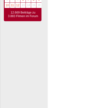
10
11
12
13
14
15
16
12.669 Beiträge zu
3.883 Filmen im Forum