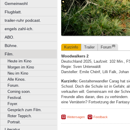
Gemeinwohl
Flugblatt.
trailer-ruhr podcast.
engels zahl-ich.
ABO.
Bühne.
(0)
Kurzinfo
Trailer
Forum
Film.
Woodwalkers 2
Heute im Kino
Deutschland 2025, Laufzeit: 102 Min., F
Regie: Sven Unterwaldt
Morgen im Kino
Darsteller: Emile Chérif, Lilli Falk, Johan
Neu im Kino
Alle Kinos.
Kurzinfo:
Gestaltenwandler Carag hat sic
Forum.
School. Doch die Schule ist in Gefahr, a
verkaufen will. Gemeinsam mit der Schn
Coming soon.
Freunde alles daran, dies zu verhindern.
Festival.
eine Verräterin? Fortsetzung der Fantasy
Foyer.
Gespräch zum Film.
Roter Teppich.
Weitersagen
Feedback
Portrait.
Literatur.