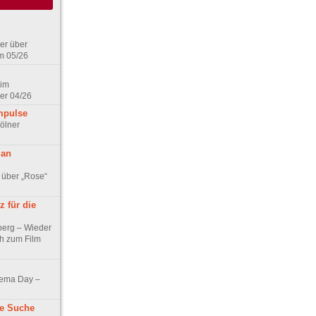
er über
m 05/26
 im
er 04/26
mpulse
ölner
 an
 über „Rose“
 für die
berg – Wieder
ch zum Film
nema Day –
ne Suche