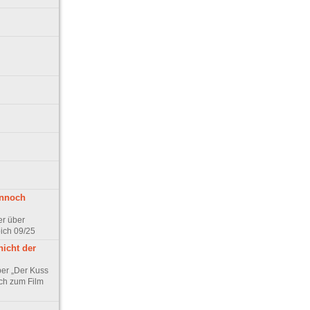
ennoch
er über
pich 09/25
nicht der
er „Der Kuss
ch zum Film