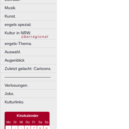
Musik.
Kunst.
engels spezial.
Kultur in NRW.
engels-Thema.
Auswahl.
Augenblick
Zuletzt gelacht: Cartoons.
––––––––––––––––––––
Verlosungen.
Jobs.
Kulturlinks.
Kinokalender
Mo
Di
Mi
Do
Fr
Sa
So
3
4
5
6
7
8
9