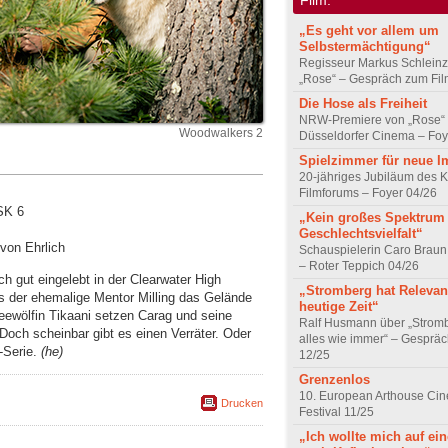
„Es geht vor allem um
Selbstermächtigung“
Regisseur Markus Schleinz
„Rose“ – Gespräch zum Fil
Die Hose als Freiheit
NRW-Premiere von „Rose“
Woodwalkers 2
Düsseldorfer Cinema – Foy
Spielzimmer für neue I
20-jähriges Jubiläum des K
Filmforums – Foyer 04/26
SK 6
„Kein großes Spektrum
Geschlechtsvielfalt“
 von Ehrlich
Schauspielerin Caro Braun
– Roter Teppich 04/26
h gut eingelebt in der Clearwater High
„Stromberg hat Relevanz
ls der ehemalige Mentor Milling das Gelände
heutige Zeit“
eewölfin Tikaani setzen Carag und seine
Ralf Husmann über „Strom
 Doch scheinbar gibt es einen Verräter. Oder
alles wie immer“ – Gesprä
-Serie.
(he)
12/25
Grenzenlos
10. European Arthouse Ci
Drucken
Festival 11/25
„Ich wollte mich auf ei