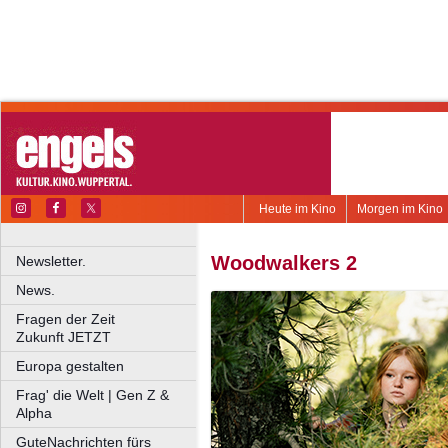
Heute im Kino
Morgen im Kino
Woodwalkers 2
Newsletter.
News.
Fragen der Zeit
Zukunft JETZT
Europa gestalten
Frag' die Welt | Gen Z &
Alpha
GuteNachrichten fürs