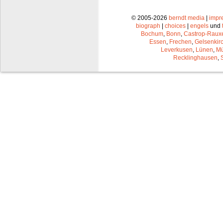
© 2005-2026
berndt media
|
impr
biograph
|
choices
|
engels
und
Bochum
,
Bonn
,
Castrop-Raux
Essen
,
Frechen
,
Gelsenkir
Leverkusen
,
Lünen
,
Mü
Recklinghausen
,