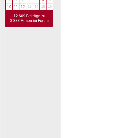
10
11
12
13
14
15
16
12.669 Beiträge zu
3.883 Filmen im Forum