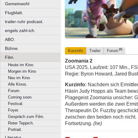
Gemeinwohl
Flugblatt.
trailer-ruhr podcast.
engels zahl-ich.
ABO.
Bühne.
(0)
Kurzinfo
Trailer
Forum
Film.
Zoomania 2
Heute im Kino
USA 2025, Laufzeit: 107 Min., FS
Morgen im Kino
Regie: Byron Howard, Jared Bus
Neu im Kino
Kurzinfo:
Nachdem sich Ermittle
Alle Kinos.
Häsin Judy Hopps als Team bewä
Forum.
Plagegeist Zoomania unsicher: G
Coming soon.
Außerdem werden die zwei Ermitt
Festival.
Therapeutin Dr. Fuzzby geschickt 
Foyer.
zwischen den beiden noch nicht. 
Gespräch zum Film.
Fortsetzung.
(he)
Roter Teppich.
Portrait.
Literatur.