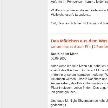
Auftritte im Fernsehen - komme leider z
Wollte ich dir hier an dieser Stelle einfa
Vielleicht lesen's ja andere...
Gut, dass es dich hier im Forum und übe
Das Mädchen aus dem Was
weitere Infos zu diesem Film
|
2 Forenbe
Das Kind im Mann
06.09.2006
Auch wenn ich kein Mann bin, habe ich d
spricht das Kind auch in mir an! Mit ki
mitten in unserem normalen modernen Wo
HeldInnen werden, unsere Nachbarn und 
Augen sehen, das Böse überwinden - un
Platz in diesem Leben finden. Das sagt m
ich gerne glauben!
Und dass M. Night Shyamalan so hübsch 
gedacht ;-)