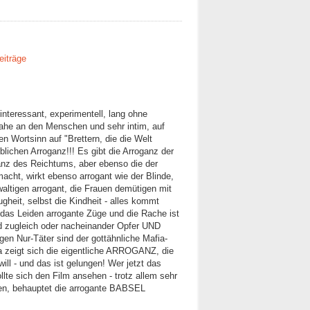
eiträge
interessant, experimentell, lang ohne
 nahe an den Menschen und sehr intim, auf
n Wortsinn auf "Brettern, die die Welt
blichen Arroganz!!! Es gibt die Arroganz der
ganz des Reichtums, aber ebenso die der
acht, wirkt ebenso arrogant wie der Blinde,
waltigen arrogant, die Frauen demütigen mit
heit, selbst die Kindheit - alles kommt
as Leiden arrogante Züge und die Rache ist
nd zugleich oder nacheinander Opfer UND
igen Nur-Täter sind der gottähnliche Mafia-
Da zeigt sich die eigentliche ARROGANZ, die
ill - und das ist gelungen! Wer jetzt das
llte sich den Film ansehen - trotz allem sehr
ben, behauptet die arrogante BABSEL