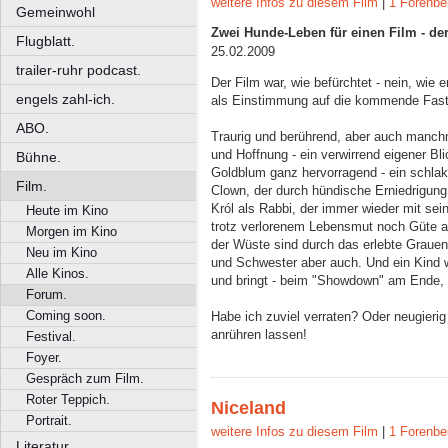
weitere Infos zu diesem Film
|
1 Forenbe
Gemeinwohl
Zwei Hunde-Leben für einen Film - de
Flugblatt.
25.02.2009
trailer-ruhr podcast.
Der Film war, wie befürchtet - nein, wie e
engels zahl-ich.
als Einstimmung auf die kommende Fast
ABO.
Traurig und berührend, aber auch manch
und Hoffnung - ein verwirrend eigener Bl
Bühne.
Goldblum ganz hervorragend - ein schlak
Film.
Clown, der durch hündische Erniedrigung 
Król als Rabbi, der immer wieder mit sei
Heute im Kino
trotz verlorenem Lebensmut noch Güte aus
Morgen im Kino
der Wüste sind durch das erlebte Grauen 
Neu im Kino
und Schwester aber auch. Und ein Kind wi
Alle Kinos.
und bringt - beim "Showdown" am Ende, 
Forum.
Coming soon.
Habe ich zuviel verraten? Oder neugier
anrühren lassen!
Festival.
Foyer.
Gespräch zum Film.
Roter Teppich.
Niceland
Portrait.
weitere Infos zu diesem Film
|
1 Forenbe
Literatur.