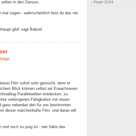
u selten in den Genuss.
– Foyer 11/24
ch mal sagen - wahrscheinlich liest du das nie.
rhaupt gibt! sagt Babsel
ser
iträge
iesen Film sofort sehr gemocht, denn er
ndlichem Blick können selbst wir Erwachsenen
hnalltag Parallelwelten entdecken, zu
ihre verborgenen Fähigkeiten mit neuen
d ganz nebenbei den für uns bestimmten
ir dieser märchenhafte Film, und daran will
und noch so jung ist - wer hätte das