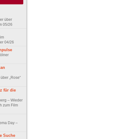
er über
m 05/26
 im
er 04/26
mpulse
ölner
 an
 über „Rose“
 für die
berg – Wieder
ch zum Film
nema Day –
ne Suche