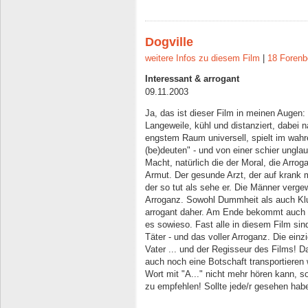
Dogville
weitere Infos zu diesem Film
|
18 Forenb
Interessant & arrogant
09.11.2003
Ja, das ist dieser Film in meinen Augen: 
Langeweile, kühl und distanziert, dabei
engstem Raum universell, spielt im wahre
(be)deuten" - und von einer schier unglau
Macht, natürlich die der Moral, die Arro
Armut. Der gesunde Arzt, der auf krank m
der so tut als sehe er. Die Männer verge
Arroganz. Sowohl Dummheit als auch Klug
arrogant daher. Am Ende bekommt auch d
es sowieso. Fast alle in diesem Film si
Täter - und das voller Arroganz. Die einz
Vater ... und der Regisseur des Films! 
auch noch eine Botschaft transportieren w
Wort mit "A..." nicht mehr hören kann, so
zu empfehlen! Sollte jede/r gesehen ha