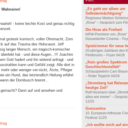
itrag
„Es geht vor allem um
r Wahnsinn!
Selbstermächtigung“
Regisseur Markus Schleinz
„Rose“ – Gespräch zum Fil
rwartet! - keine leichte Kost und genau richtig
enzeit.
Die Hose als Freiheit
NRW-Premiere von „Rose“
Düsseldorfer Cinema – Foy
mal grotesk komisch, voller Ohnmacht, Zorn
ick auf das Trauma des Holocaust. Jeff
Spielzimmer für neue I
sig langer Mensch, ein tragisch-komischer
20-jähriges Jubiläum des K
überlebt hat - und diese Augen...!!! Joachim
Filmforums – Foyer 04/26
nem Gott hadert und ihn wütend anfragt - und
„Kein großes Spektrum
strahlen kann und Gefühl zeigt. Alle dort in
Geschlechtsvielfalt“
mehr oder weniger ver-rückt, Ärzte, Pfleger
Schauspielerin Caro Braun
e ein Hund, das letztendlich Heilung erfährt
– Roter Teppich 04/26
wenn der Dornbusch brennt...
„Stromberg hat Relevanz
heutige Zeit“
ig gemacht? Dann auf und ansehen und
Ralf Husmann über „Strom
alles wie immer“ – Gesprä
12/25
Grenzenlos
10. European Arthouse Ci
Festival 11/25
itrag
„Ich wollte mich auf ei