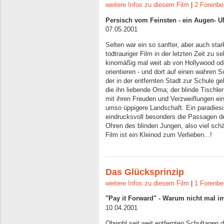
weitere Infos zu diesem Film
|
2 Forenbe
Persisch vom Feinsten - ein Augen-
07.05.2001
Selten war ein so sanfter, aber auch stark
todtrauriger Film in der letzten Zeit zu 
kinomäßig mal weit ab von Hollywood od
orientieren - und dort auf einen wahren 
der in der entfernten Stadt zur Schule geh
die ihn liebende Oma; der blinde Tischler
mit ihren Freuden und Verzweiflungen ein
umso üppigere Landschaft. Ein paradie
eindrucksvoll besonders die Passagen de
Ohren des blinden Jungen, also viel sch
Film ist ein Kleinod zum Verlieben...!
Das Glücksprinzip
weitere Infos zu diesem Film
|
1 Forenbe
"Pay it Forward" - Warum nicht mal i
10.04.2001
Obwohl seit weit entfernten Schultagen 