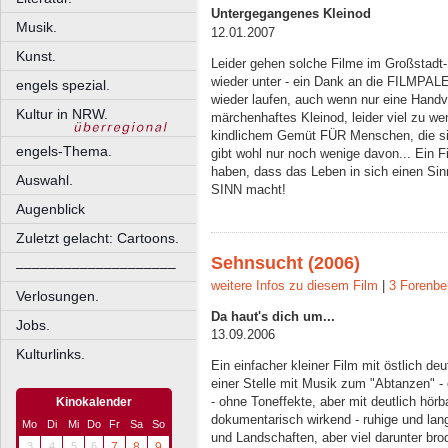
Untergegangenes Kleinod
Musik.
12.01.2007
Kunst.
Leider gehen solche Filme im Großstadt
wieder unter - ein Dank an die FILMPAL
engels spezial.
wieder laufen, auch wenn nur eine Handvo
Kultur in NRW.
märchenhaftes Kleinod, leider viel zu we
kindlichem Gemüt FÜR Menschen, die sic
engels-Thema.
gibt wohl nur noch wenige davon... Ein Fi
haben, dass das Leben in sich einen Sin
Auswahl.
SINN macht!
Augenblick
Zuletzt gelacht: Cartoons.
Sehnsucht (2006)
––––––––––––––––––––
weitere Infos zu diesem Film
|
3 Forenbe
Verlosungen.
Da haut's dich um...
Jobs.
13.09.2006
Kulturlinks.
Ein einfacher kleiner Film mit östlich de
einer Stelle mit Musik zum "Abtanzen" - 
- ohne Toneffekte, aber mit deutlich hörb
Kinokalender
dokumentarisch wirkend - ruhige und la
Mo
Di
Mi
Do
Fr
Sa
So
und Landschaften, aber viel darunter bro
3
4
5
6
7
8
9