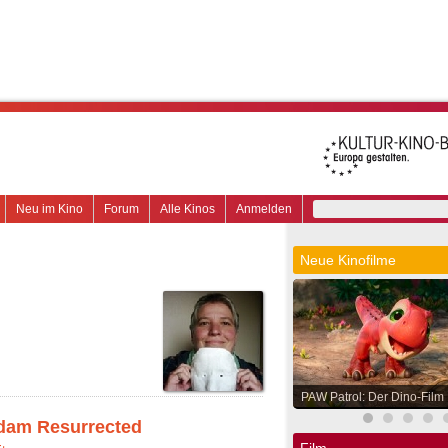
Neu im Kino
Forum
Alle Kinos
Anmelden
Neue Kinofilme
PAW Patrol: Der Dino-Film
Adam Resurrected
Film.