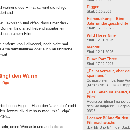
Digger
l während des Films, da wird die ruhige
Start: 1.10.2026
ert sich...
Heimsuchung – Eine
et, lakonisch und offen, dass unter den -
Jahrhundertgeschichte
Start: 15.10.2026
n Bonner Kino anschließend spontan ein
t nach einem Film...
Wild Horse Nine
Start: 12.11.2026
t entfernt von Hollywood, noch nicht mal
Identitti
e Arbeitermilieufilme oder auch an finnische
Start: 12.11.2026
swert!
Dune: Part Three
Start: 17.12.2026
„Es ist vertraut, aber d
 fängt den Wurm
spannend“
Schauspielerin Barbara Au
iträge
„Miroirs No. 3“ – Roter Tep
„Das Leben ist absurd, 
Film“
Regisseur Elmar Imanov üb
chtriebenen Erguss! Habe den "Jazzclub" nicht
des Grashüpfers“ – Gesprä
08/25
 ich Jazzmusik durchaus mag, mit "Helga"
iten...
Hagener Bühne für den
Filmnachwuchs
n sehr, deine Webseite und auch deine
„Eat My Shorts“ in der Stad