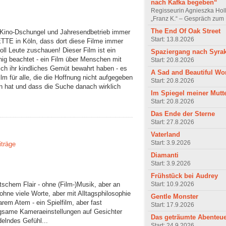
nach Kafka begeben“
Regisseurin Agnieszka Hol
„Franz K.“ – Gespräch zum 
The End Of Oak Street
-Kino-Dschungel und Jahresendbetrieb immer
Start: 13.8.2026
ETTE in Köln, dass dort diese Filme immer
ll Leute zuschauen! Dieser Film ist ein
Spaziergang nach Syra
nig beachtet - ein Film über Menschen mit
Start: 20.8.2026
h ihr kindliches Gemüt bewahrt haben - es
A Sad and Beautiful Wo
lm für alle, die die Hoffnung nicht aufgegeben
Start: 20.8.2026
n hat und dass die Suche danach wirklich
Im Spiegel meiner Mutt
Start: 20.8.2026
Das Ende der Sterne
Start: 27.8.2026
Vaterland
Start: 3.9.2026
iträge
Diamanti
Start: 3.9.2026
Frühstück bei Audrey
Start: 10.9.2026
utschem Flair - ohne (Film-)Musik, aber an
ohne viele Worte, aber mit Alltagsphilosophie
Gentle Monster
arem Atem - ein Spielfilm, aber fast
Start: 17.9.2026
ngsame Kameraeinstellungen auf Gesichter
Das geträumte Abenteu
delndes Gefühl...
Start: 24.9.2026