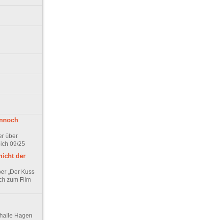
ennoch
er über
pich 09/25
nicht der
er „Der Kuss
ch zum Film
thalle Hagen