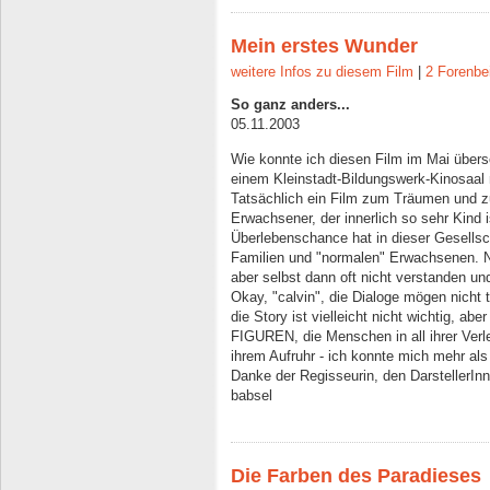
Mein erstes Wunder
weitere Infos zu diesem Film
|
2 Forenbe
So ganz anders...
05.11.2003
Wie konnte ich diesen Film im Mai überse
einem Kleinstadt-Bildungswerk-Kinosaal
Tatsächlich ein Film zum Träumen und z
Erwachsener, der innerlich so sehr Kind 
Überlebenschance hat in dieser Gesellsc
Familien und "normalen" Erwachsenen. N
aber selbst dann oft nicht verstanden u
Okay, "calvin", die Dialoge mögen nicht t
die Story ist vielleicht nicht wichtig, ab
FIGUREN, die Menschen in all ihrer Verlet
ihrem Aufruhr - ich konnte mich mehr als 
Danke der Regisseurin, den DarstellerIn
babsel
Die Farben des Paradieses