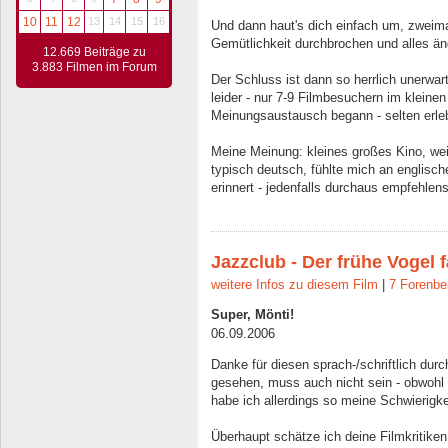
10
11
12
13
14
15
16
Und dann haut's dich einfach um, zweima
Gemütlichkeit durchbrochen und alles änd
12.669 Beiträge zu
3.883 Filmen im Forum
Der Schluss ist dann so herrlich unerwart
leider - nur 7-9 Filmbesuchern im kleine
Meinungsaustausch begann - selten erleb
Meine Meinung: kleines großes Kino, wei
typisch deutsch, fühlte mich an englisch
erinnert - jedenfalls durchaus empfehlen
Jazzclub - Der frühe Vogel
weitere Infos zu diesem Film
|
7 Forenbe
Super, Mönti!
06.09.2006
Danke für diesen sprach-/schriftlich dur
gesehen, muss auch nicht sein - obwohl
habe ich allerdings so meine Schwierigke
Überhaupt schätze ich deine Filmkritike