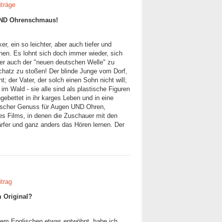
iträge
 UND Ohrenschmaus!
er, ein so leichter, aber auch tiefer und
sehen. Es lohnt sich doch immer wieder, sich
er auch der "neuen deutschen Welle" zu
Schatz zu stoßen! Der blinde Junge vom Dorf,
t; der Vater, der solch einen Sohn nicht will;
 im Wald - sie alle sind als plastische Figuren
gebettet in ihr karges Leben und in eine
sischer Genuss für Augen UND Ohren,
s Films, in denen die Zuschauer mit den
ärfer und ganz anders das Hören lernen. Der
itrag
m Original?
dem Englischen etwas entwöhnt, habe ich