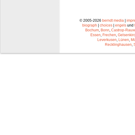
© 2005-2026
berndt media
|
impr
biograph
|
choices
|
engels
und
Bochum
,
Bonn
,
Castrop-Raux
Essen
,
Frechen
,
Gelsenkir
Leverkusen
,
Lünen
,
Mü
Recklinghausen
,