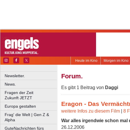
Heute im Kino
Morgen im Kino
Forum.
Newsletter.
News.
Es gibt 1 Beitrag von
Daggi
Fragen der Zeit
Zukunft JETZT
Eragon - Das Vermächtn
Europa gestalten
weitere Infos zu diesem Film
|
8 F
Frag' die Welt | Gen Z &
Alpha
War alles irgendwie schon mal d
26.12.2006
GuteNachrichten fürs