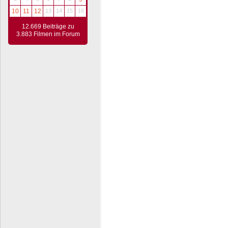
10
11
12
13
14
15
16
12.669 Beiträge zu
3.883 Filmen im Forum