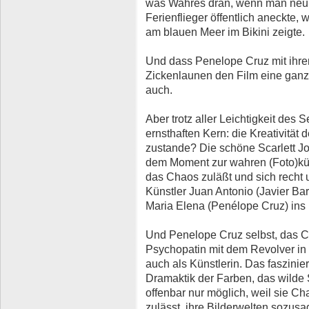
was Wahres dran, wenn man neulic
Ferienflieger öffentlich aneckte,
am blauen Meer im Bikini zeigte.
Und dass Penelope Cruz mit ihre
Zickenlaunen den Film eine ganze
auch.
Aber trotz aller Leichtigkeit des 
ernsthaften Kern: die Kreativität 
zustande? Die schöne Scarlett Joh
dem Moment zur wahren (Foto)kün
das Chaos zuläßt und sich recht
Künstler Juan Antonio (Javier Ba
Maria Elena (Penélope Cruz) ins B
Und Penelope Cruz selbst, das C
Psychopatin mit dem Revolver in e
auch als Künstlerin. Das faszinie
Dramaktik der Farben, das wilde 
offenbar nur möglich, weil sie 
zulässt, ihre Bilderwelten sozusa