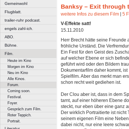
Gemeinwohl
Banksy – Exit through 
Flugblatt.
weitere Infos zu diesem Film
|
5 F
trailer-ruhr podcast.
V-Effekte satt!
engels zahl-ich.
15.11.2010
ABO.
Herr Brecht hätte seine Freunde a
Bühne.
fröhliche Urständ. Die Verfremdun
Ein Fest für den Geist des Zusch
Film.
auf welcher Ebene er sich befinde
Heute im Kino
geführt wird oder den Bildern tr
Morgen im Kino
Dokumentarfilm daher kommt, ist i
Neu im Kino
Spielfilm. Aber das merkt man ers
Alle Kinos.
schon recht weit gediehen ist.
Forum.
Coming soon.
Der Clou aber ist, dass in dem Sp
Festival.
tarnt, auf einer höheren Ebene d
Foyer.
steckt, nur eben über eine ganz 
Gespräch zum Film.
Der wirklich Portraitierte ist nich
Roter Teppich.
seinem eigenen Film eine Nebenrol
Portrait.
dabei nicht, nur eine leere schw
Literatur.