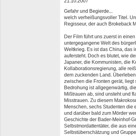
21.10.2007
Gefahr und Begierde...
welch verheißungsvoller Titel. 
Regisseur, der auch Brokeback M
Der Film führt uns zuerst in eine
untergegangene Welt des bürgerl
Weltkrieg. Es ist das China, das 
aufersteht. Doch es blutet, wie d
Japaner, die Kommunisten, die K
Kollaborationsregierung, alle rei
dem zuckenden Land. Überleben 
zwischen die Fronten gerät, liegt 
Bedrohung ist allgegenwärtig, die
Mißtrauen ab, sind unsteht und fl
Misstrauen. Zu diesem Makrokos
Menschen, sechs Studenten die e
und darüber bald zum Mörder werd
Geschichte der Bader-Meinhof-Gr
Selbstmordattentäter, die aus ei
Selbstüberschätzung und Gruppe