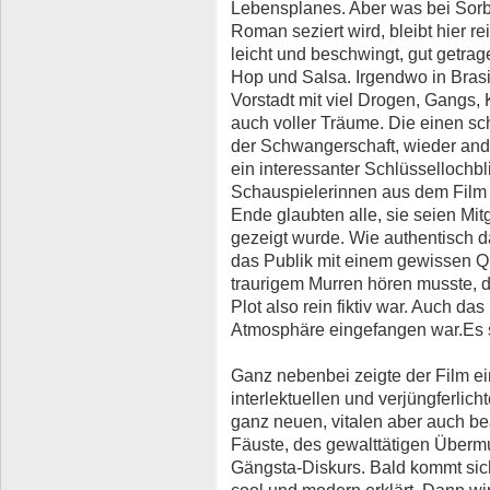
Lebensplanes. Aber was bei Sorbas
Roman seziert wird, bleibt hier re
leicht und beschwingt, gut getr
Hop und Salsa. Irgendwo in Brasil
Vorstadt mit viel Drogen, Gangs, 
auch voller Träume. Die einen sc
der Schwangerschaft, wieder and
ein interessanter Schlüssellochbl
Schauspielerinnen aus dem Film 
Ende glaubten alle, sie seien Mit
gezeigt wurde. Wie authentisch da
das Publik mit einem gewissen 
traurigem Murren hören musste, da
Plot also rein fiktiv war. Auch das 
Atmosphäre eingefangen war.Es s
Ganz nebenbei zeigte der Film e
interlektuellen und verjüngferlic
ganz neuen, vitalen aber auch b
Fäuste, des gewalttätigen Übermut
Gängsta-Diskurs. Bald kommt siche
cool und modern erklärt. Dann w