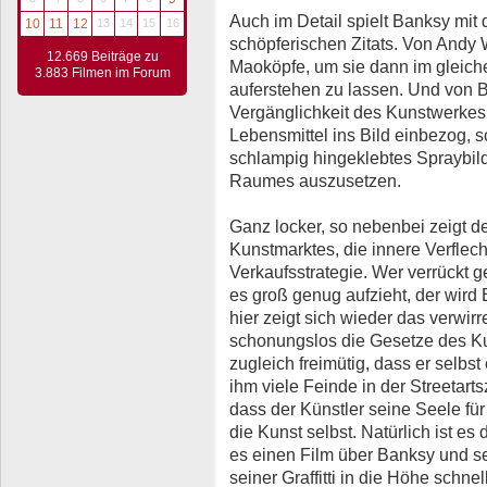
Auch im Detail spielt Banksy mit 
10
11
12
13
14
15
16
schöpferischen Zitats. Von Andy 
12.669 Beiträge zu
Maoköpfe, um sie dann im gleich
3.883 Filmen im Forum
auferstehen zu lassen. Und von B
Vergänglichkeit des Kunstwerkes
Lebensmittel ins Bild einbezog, s
schlampig hingeklebtes Spraybil
Raumes auszusetzen.
Ganz locker, so nebenbei zeigt d
Kunstmarktes, die innere Verflec
Verkaufsstrategie. Wer verrückt g
es groß genug aufzieht, der wird
hier zeigt sich wieder das verwir
schonungslos die Gesetze des Kun
zugleich freimütig, dass er selbst 
ihm viele Feinde in der Streetart
dass der Künstler seine Seele für
die Kunst selbst. Natürlich ist es
es einen Film über Banksy und sei
seiner Graffitti in die Höhe schne