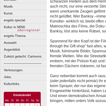
schwarzen Reitern aus dem Herrn 
auch nicht, nur eine verzerrte S
Musik.
wenn unerkannte Zeugen gefilmt 
Kunst.
nicht gelüftet. Wer Banksy –immer
engels spezial.
Künstler- wirklich ist, bleibt off
Matrioschka des Films, die Doku
Kultur in NRW.
Banksy, löst also keine Rätsel, 
engels-Thema.
Spannend für den Kopf ist der Fil
Auswahl.
through the Gift shop“ fast alles, 
Augenblick
Musik, fulminante Bilder, Spannu
fremde Welten. Wie die Streetartk
Zuletzt gelacht: Cartoons.
erobern, mit der Polizei Katz und
––––––––––––––––––––
fremden Dächern riskieren, ist fa
Verlosungen.
Ganz nebenbei kommt auch raus, d
Jobs.
(oder jedenfalls nicht primär) ih
Kulturlinks.
beim Sprayer, der nur das eigene 
Eingeweihte hinterlässt, haben L
Und einen demokratischen Ansatz
Kinokalender
bringen, mitten unters Volk sozu
Mo
Di
Mi
Do
Fr
Sa
So
3
4
5
6
7
8
9