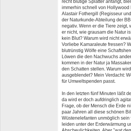
recht blutige Splatter anfängt, bl
immerhin schnell von Hollywood 
Alastair Fothergill (Regisseur un
der Naturkunde-Abteilung der BB
negativ. Wenn er die Tiere zeigt,
er nicht, wie grausam die Natur 
kein Blut? Warum wird nicht erwä
Vorliebe Kamaraleute fressen? W
blutrünstig Wölfe eine Schaftshe
Löwen die den Nachwuchs ander
kommen in der Natur ja Massaker 
den Schatten stellen. Warum wird 
ausgeblendet? Mein Verdacht: Wei
für Umweltspenden passt.
In den letzten fünf Minuten läßt 
da wird er doch aufdringlich agita
Frage, ob der Mensch die Erde nic
paar Jahren all diese schönen Bi
Wüstenelefanten unmöglich sein w
leiden unter der Erderwärmung 
Abscheulichkeiten. Aber "wat dem